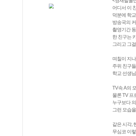
<영재발굴단
어디서 이 
덕분에 학교
방송국의 커
촬영기간 동
한 친구는 
그리고 그걸
며칠이 지나
주위 친구들
학교 선생님
TV속 A의
물론 TV 
누구보다 의
그런 모습을
같은 시각,
무심코 이렇