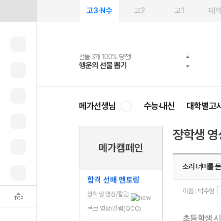
고3·N수
고2
고1
대
선물 3개 100% 당첨!
선물 100% 증정!
여름방학 스터디 캐시백
2027 러셀 단과
스마트러닝앱
메가패스
메가패스 수강생 무료혜택!
사회공헌 캠페인
행운의 선물 뽑기
메가스터디 X 올리브
메가런 썸머스쿨
강사 공개선발
설문 EVENT
3일 무료 체험권
메가클럽 멤버십
희망이룸 메가나눔
영
메가선생님
수능·내신
대학별고
장학생 영
메가캠페인
소리 너머를 
합격 선배 멘토링
이름 : 박수영
장학생 영상/칼럼
TOP
큐브 영상/칼럼(QCC)
초등학생 시