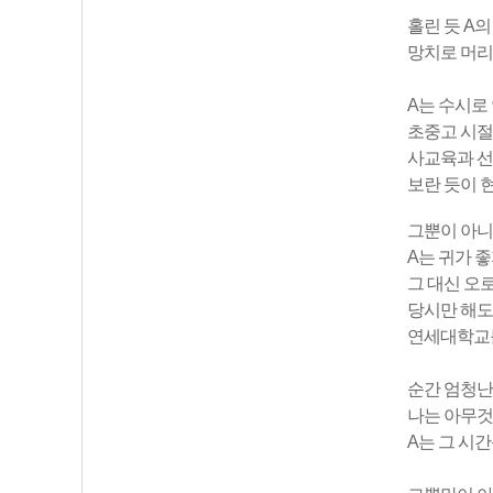
홀린 듯 A
망치로 머리
A는 수시로
초중고 시절
사교육과 선
보란 듯이 
그뿐이 아니
A는 귀가 
그 대신 오로
당시만 해도
연세대학교를
순간 엄청난
나는 아무것
A는 그 시