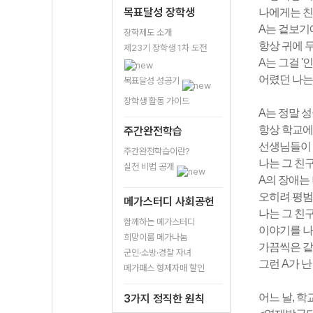
목표달성 장학생
나에게는 친구
A는 겉보기
장학제도 소개
항상 귀에 
제23기 장학생 1차 도전
A는 그걸 '
어렸던 나는
목표달성 성공기
장학생 활동 가이드
A는 정말 
항상 학교에
주간완전학습
선생님들이 
주간완전학습이란?
나는 그 친
실천 비법 공개
A의 장애는
오히려 평범
메가스터디 사회공헌
나는 그 친
함께하는 메가스터디
이야기를 나
희망이룸 메가나눔
가끔씩은 같
군인·소방·경찰 자녀
그런 A가 
메가패스 형제자매 할인
어느 날, 
3가지 정직한 원칙