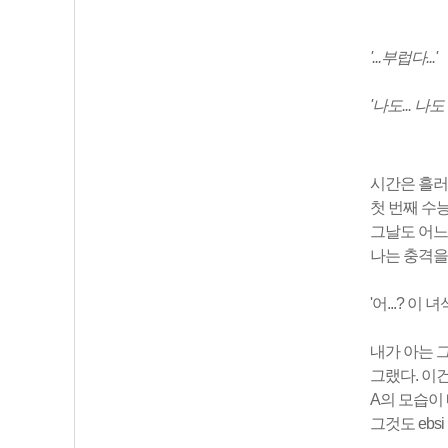
'...부럽다...'
'
나도
...
나도
시간은 흘러 
첫 번째 수
그날도 어느
나는 충격을
'어...? 이 녀석
내가 아는 그
그랬다. 이건
A의 모습이
그것도 eb