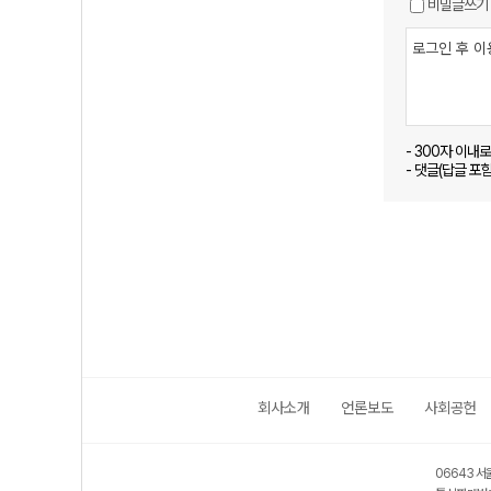
비밀글쓰기
- 300자 이내
- 댓글(답글 포
회사소개
언론보도
사회공헌
06643 서