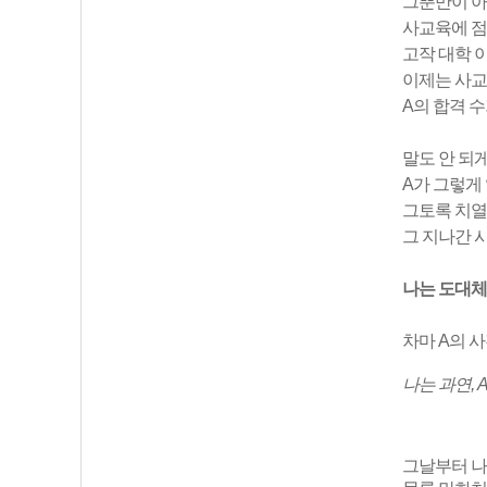
그뿐만이 아
사교육에 점
고작 대학 
이제는 사
A의 합격 
말도 안 되
A가 그렇게
그토록 치
그 지나간 
나는 도대체
차마
A의 
나는 과연,
그날부터 나