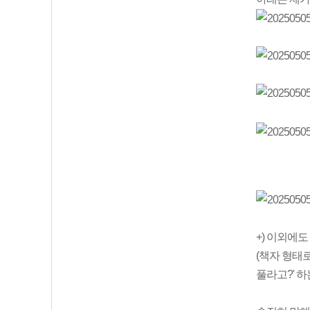
+) 이외에
(책자 형태
풀라고?' 하