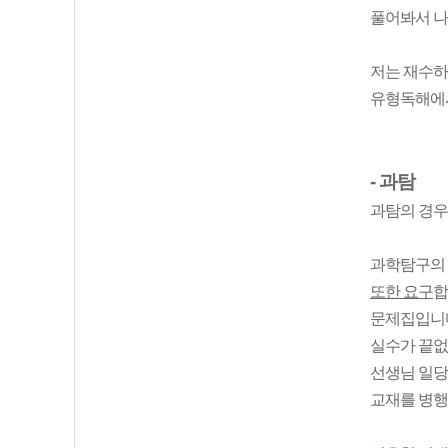
풀어봐서 나
저는 재수하
유형독해에서
- 과탐
과탐의 경우
과학탐구의
또한 요구
합
문제집입니다
실수가 끝없
선생님 일당
교재를 병행