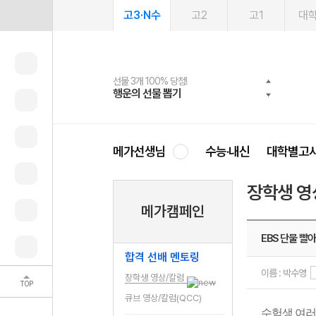
고3·N수
고2
고1
대
선물 3개 100% 당첨!
선물 100% 증정!
2027 러셀 단과
스마트러닝앱
메가패스
메가패스 수강생 무료혜택!
사회공헌 캠페인
행운의 선물 뽑기
메가스터디 X 올리브
강사 공개선발
설문 EVENT
3일 무료 체험권
메가클럽 멤버십
희망이룸 메가나눔
영
메가선생님
수능·내신
대학별고
장학생 영
메가캠페인
EBS 단물 빨
합격 선배 멘토링
이름 : 박수영
장학생 영상/칼럼
TOP
큐브 영상/칼럼(QCC)
수험생 여러