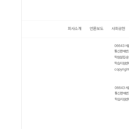
회사소개
언론보도
사회공헌
06643 서
통신판매번호
학원설립·운
학습지원센터
copyrigh
06643 서
통신판매번호
학습지원센터