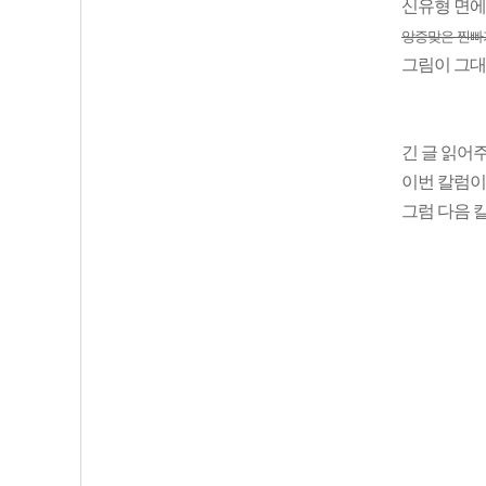
신유형 면에
앙증맞은 찐빠가
그림이 그대
긴 글 읽어
이번 칼럼이
그럼 다음 