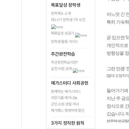
목표달성 장학생
장학제도 소개
어느덧 긴 
제23기 장학생 1차 도전
특히 기숙학
목표달성 성공기
곧 있으면 
장학생 활동 가이드
개인적으로 
방향성을 정
주간완전학습
주간완전학습이란?
그런 만큼 
실천 비법 공개
(절대 도망치지
메가스터디 사회공헌
들어가기에 
함께하는 메가스터디
희망이룸 메가나눔
지난 주 금
군인·소방·경찰 자녀
정식으로 간
메가패스 형제자매 할인
갔습니다.
딱
선우야 보고있
3가지 정직한 원칙