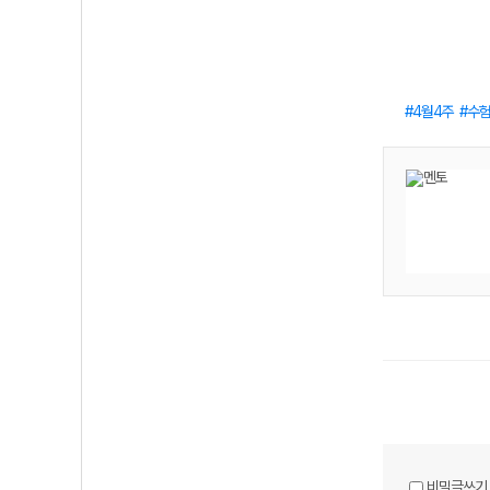
4월4주
수
비밀글쓰기