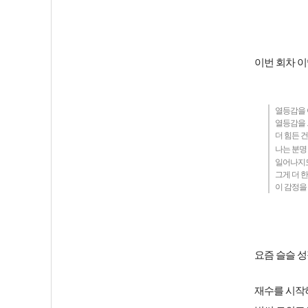
이번 회차 이
열등감을 
열등감을 
더 힘든 
나는 분명
일어나지도
그게 더 
이 감정을
요즘 슬슬 성
재수를 시작