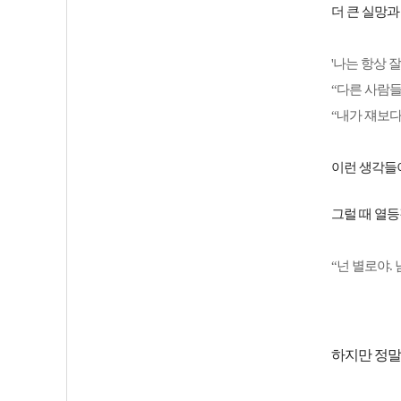
더 큰 실망과
'나는 항상 
“다른 사람들
“내가 쟤보다
이런 생각들
그럴 때 열
“넌 별로야.
하지만 정말