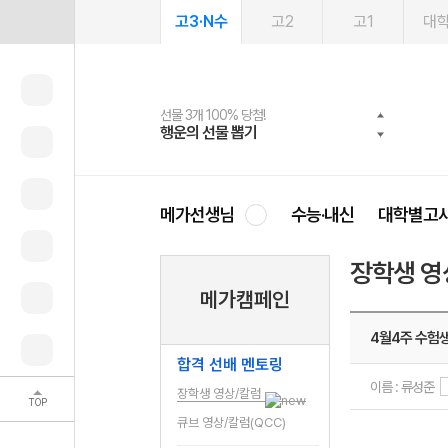
고3·N수
고2
고1
대
선물 3개 100% 당첨!
선물 100% 증정!
2027 러셀 단과
스마트러닝앱
메가패스
메가패스 수강생 무료혜택!
사회공헌 캠페인
행운의 선물 뽑기
메가스터디 X 올리브
강사 공개선발
설문 EVENT
3일 무료 체험권
메가클럽 멤버십
희망이룸 메가나눔
영
메가선생님
수능·내신
대학별고
장학생 영
메가캠페인
4월4주 수험
합격 선배 멘토링
이름 : 류성준
장학생 영상/칼럼
TOP
큐브 영상/칼럼(QCC)