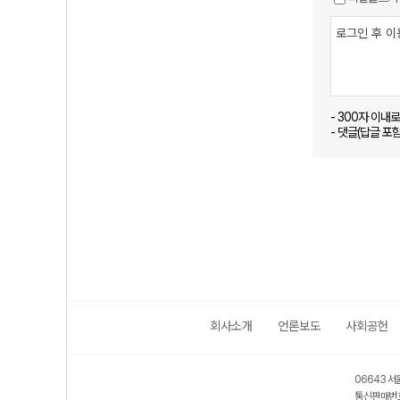
- 300자 이내
- 댓글(답글 포
회사소개
언론보도
사회공헌
06643 서
통신판매번호