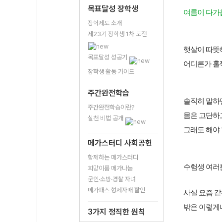
목표달성 장학생
여름이 다가
장학제도 소개
제23기 장학생 1차 도전
햇살이 따뜻
목표달성 성공기
어디론가 훌쩍
장학생 활동 가이드
주간완전학습
솔직히 말하
주간완전학습이란?
몸은 고단하
실천 비법 공개
그래도 해야
메가스터디 사회공헌
함께하는 메가스터디
수험생 여러
희망이룸 메가나눔
군인·소방·경찰 자녀
메가패스 형제자매 할인
사실 요즘 같
밖은 이렇게
3가지 정직한 원칙