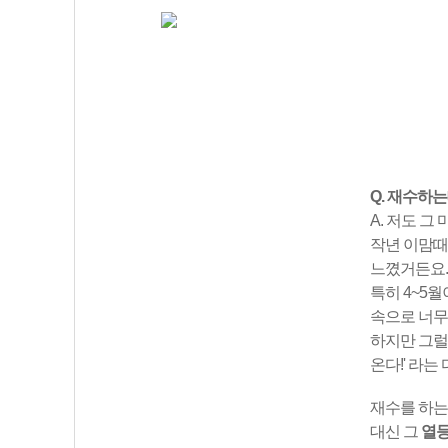
Q. 재수하
A. 저도 그
작년 이맘때
느꼈거든요.
특히 4~5
속으로 너무
하지만 그럴 
온다!' 라는
재수를 하는
대신 그
열등