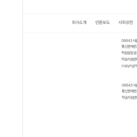
회사소개
언론보도
사회공헌
06643 서
통신판매번호
학원설립·운
학습지원센터
copyrigh
06643 서
통신판매번호
학습지원센터