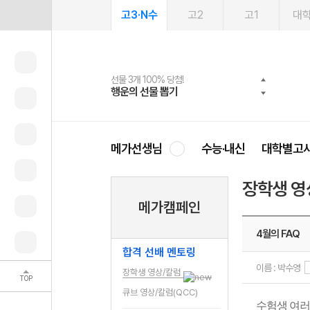
고3·N수
고2
고1
대
선물 3개 100% 당첨!
선물 100% 증정!
여름방학 스터디 캐시백
2027 러셀 단과
스마트러닝앱
메가패스
메가패스 수강생 무료혜택!
사회공헌 캠페인
행운의 선물 뽑기
메가스터디 X 올리브
메가런 썸머스쿨
강사 공개선발
설문 EVENT
3일 무료 체험권
메가클럽 멤버십
희망이룸 메가나눔
영
메가선생님
수능·내신
대학별고
장학생 영
메가캠페인
4월의 FAQ
합격 선배 멘토링
이름 : 박수영
장학생 영상/칼럼
TOP
큐브 영상/칼럼(QCC)
수험생 여러