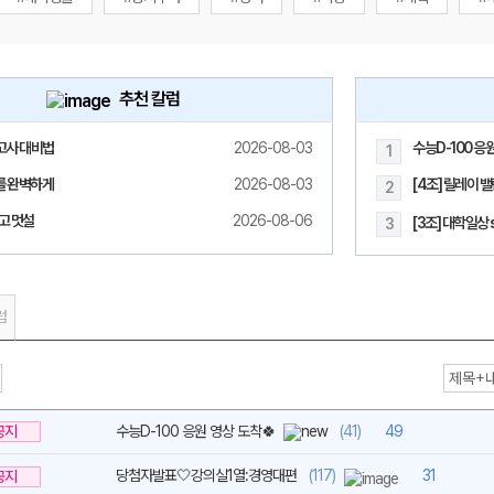
추천 칼럼
고사 대비법
2026-08-03
수능D-100 응
1
메가스터디
모를 완벽하게
2026-08-03
[4조] 릴레이 
2
고 멋설
2026-08-06
[3조] 대학일상 s
3
럼
공지
수능D-100 응원 영상 도착🍀
(41)
49
당첨자발표🤍강의실1열:경영대편
(117)
31
공지