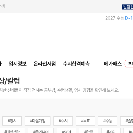
학생
알람
2027 수능
D-
프
사
입시정보
온라인서점
수시합격예측
메가패스
상/칼럼
격한 선배들이 직접 전하는 공부법, 수험생활, 입시 경험을 확인해 보세요.
#정시
#마음가짐
#수시
#목표
#수능
#슬
#대학생활
#동기부여
#영어
#학종
#계획
#