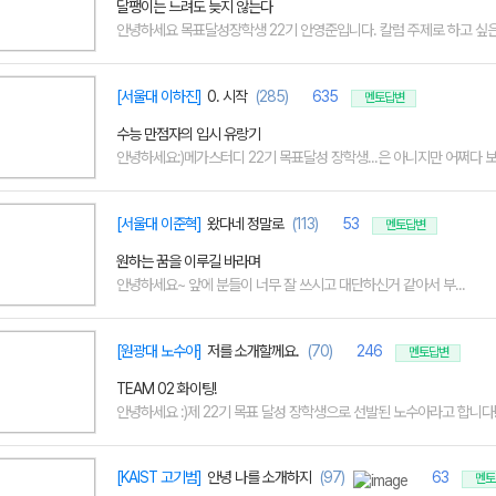
달팽이는 느려도 늦지 않는다
안녕하세요 목표달성장학생 22기 안영준입니다. 칼럼 주제로 하고 싶은 
[서울대 이하진]
0. 시작
(285)
635
멘토답변
수능 만점자의 입시 유랑기
안녕하세요:)메가스터디 22기 목표달성 장학생...은 아니지만 어쩌다 보니 
[서울대 이준혁]
왔다네 정말로
(113)
53
멘토답변
원하는 꿈을 이루길 바라며
안녕하세요~ 앞에 분들이 너무 잘 쓰시고 대단하신거 같아서 부...
[원광대 노수아]
저를 소개할께요.
(70)
246
멘토답변
TEAM 02 화이팅!
안녕하세요 :)제 22기 목표 달성 장학생으로 선발된 노수아라고 합니다!음
[KAIST 고기범]
안녕 나를 소개하지
(97)
63
멘토