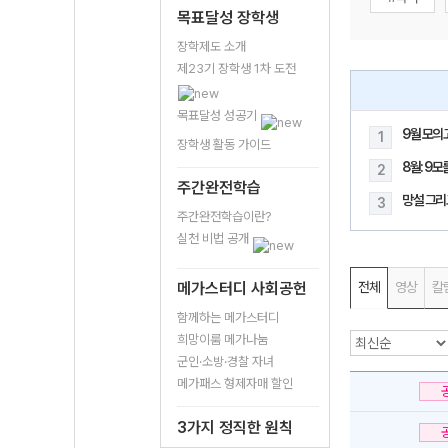
목표달성 장학생
장학제도 소개
제23기 장학생 1차 도전
목표달성 성공기
9월 모의
1
장학생 활동 가이드
8월: 9
2
주간완전학습
망설 그리
3
주간완전학습이란?
실천 비법 공개
메가스터디 사회공헌
전체
영상
칼
함께하는 메가스터디
희망이룸 메가나눔
군인·소방·경찰 자녀
메가패스 형제자매 할인
3가지 정직한 원칙