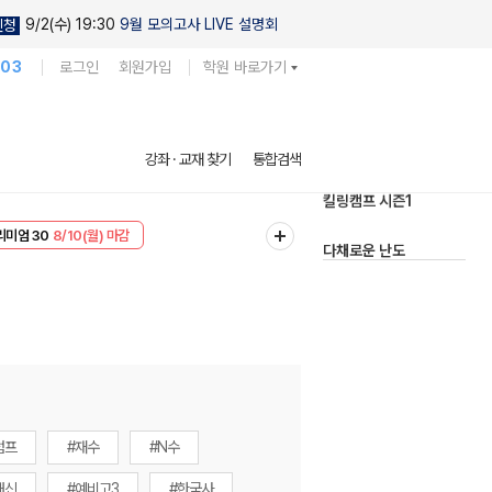
9/2(수) 19:30
9월 모의고사 LIVE 설명회
신청
103
로그인
회원가입
학원 바로가기
현우진의
강좌 · 교재 찾기
통합검색
킬링캠프 시즌1
리미엄 30
8/10(월) 마감
다채로운 난도
EVENT
8/10(월) 마감
실전 모의고사
럼프
#재수
#N수
내신
#예비고3
#한국사