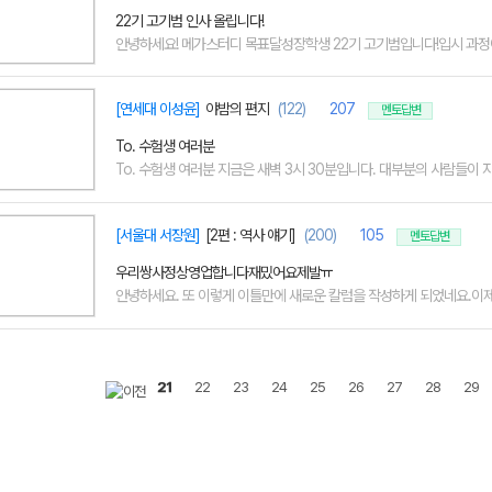
22기 고기범 인사 올립니다!
안녕하세요! 메가스터디 목표달성장학생 22기 고기범입니다!입시 과정에
[연세대 이성윤]
야밤의 편지
(122)
207
멘토답변
To. 수험생 여러분
To. 수험생 여러분 지금은 새벽 3시 30분입니다. 대부분의 사람들이 자고
[서울대 서장원]
[2편 : 역사 얘기]
(200)
105
멘토답변
우리쌍사정상영업합니다재밌어요제발ㅠ
안녕하세요. 또 이렇게 이틀만에 새로운 칼럼을 작성하게 되었네요.이제 
21
22
23
24
25
26
27
28
29