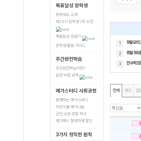
목표달성 장학생
장학제도 소개
제23기 장학생 1차 도전
목표달성 성공기
9월 모의
1
장학생 활동 가이드
8월: 9
2
주간완전학습
전수학2
3
주간완전학습이란?
실천 비법 공개
메가스터디 사회공헌
전체
영상
칼
함께하는 메가스터디
희망이룸 메가나눔
군인·소방·경찰 자녀
메가패스 형제자매 할인
3가지 정직한 원칙