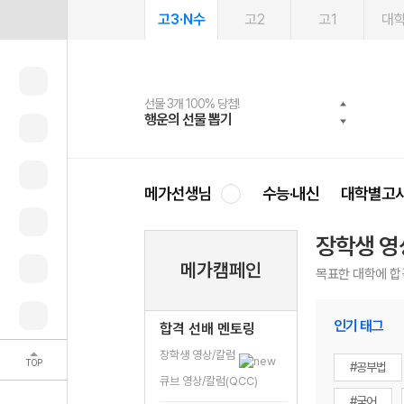
고3·N수
고2
고1
대
선물 3개 100% 당첨!
선물 100% 증정!
여름방학 스터디 캐시백
2027 러셀 단과
스마트러닝앱
메가패스
메가패스 수강생 무료혜택!
사회공헌 캠페인
행운의 선물 뽑기
메가스터디 X 올리브
메가런 썸머스쿨
강사 공개선발
설문 EVENT
3일 무료 체험권
메가클럽 멤버십
희망이룸 메가나눔
영
메가선생님
수능·내신
대학별고
장학생 영
메가캠페인
목표한 대학에 합
인기 태그
합격 선배 멘토링
장학생 영상/칼럼
TOP
#공부법
큐브 영상/칼럼(QCC)
#국어