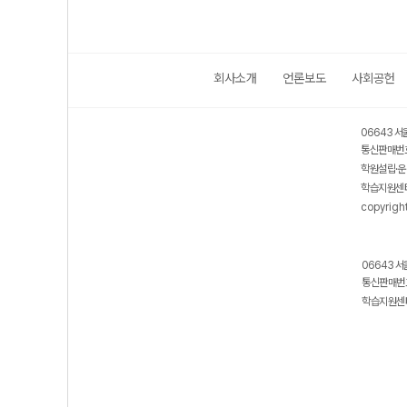
회사소개
언론보도
사회공헌
06643 서
통신판매번호
학원설립·운
학습지원센터
copyrigh
06643 서
통신판매번호
학습지원센터