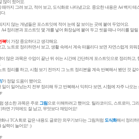
말 많이 썼어요.
 때까지 그려 보고, 적어 보고, 도식화로 나타냈고요. 중요한 내용은 A4 백지 
다.
워지지 않는 개념들은 포스트잇에 적어 눈에 잘 보이는 곳에 붙여 두었어요.
에 A4 정리본과 포스트잇 몇 개를 넣어 화장실에 붙여 두고 씻을 때나 머리를 말릴
반복
이 가장 중요하다고 생각해요.
고, 노트로 정리하면서 보고, 생활 속에서 계속 떠올리다 보면 자연스럽게 외워
이 많은 과목은 수업이 끝난 뒤 쉬는 시간에 간단하게 포스트잇으로 정리하고, 
.
노트 정리를 하고, 시험 보기 전까지 그 노트 정리본을 계속 반복해서 봤던 것 같아
리
가 정말 도움이 됐어요.
 일이 일어났는지 전부 정리해 두고 반복해서 익히다 보면, 시험에 자주 나오는 
처럼 생소한 과목은 주로
그림
으로 이해하려고 했어요.
틸라코이드, 스트로마, 그
기하면 기억에도 잘 남고, 무엇보다 재밌어요!
화나 TCA 회로 같은 내용도 글로만 외우기보다는 그림처럼
도식화
해서 정리하면
실력이 늘어요! :)