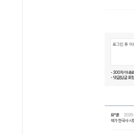
- 300자 이내
- 댓글(답글 포
유*훈
2026-
제가 한국사 시험