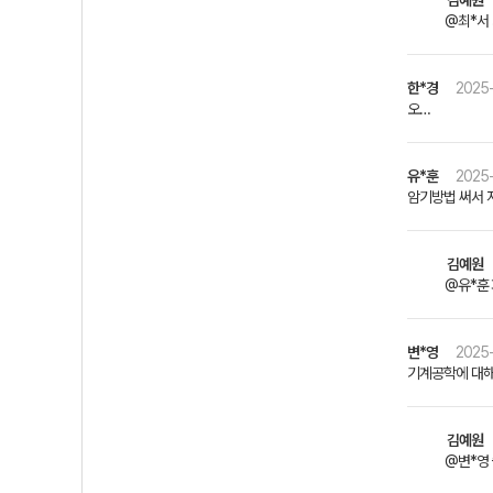
김예원
@최*서 
한*경
2025-
오…
유*훈
2025-
암기방법 써서 저
김예원
@유*훈 
변*영
2025-
기계공학에 대해
김예원
@변*영 