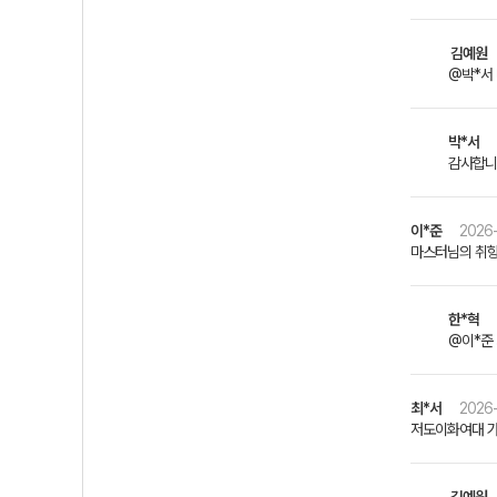
김예원
@박*서
박*서
감사합니
이*준
2026-
마스터님의 취향
한*혁
@이*준 
최*서
2026-
저도이화여대 