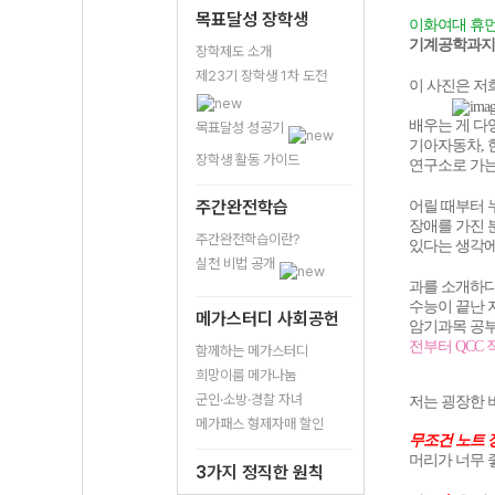
목표달성 장학생
이화여대 휴
기계공학과지만
장학제도 소개
제23기 장학생 1차 도전
이 사진은 저
배우는 게 다
목표달성 성공기
기아자동차, 
장학생 활동 가이드
연구소로 가는
주간완전학습
어릴 때부터 
장애를 가진 
주간완전학습이란?
있다는 생각에
실천 비법 공개
과를 소개하다
수능이 끝난 
메가스터디 사회공헌
암기과목 공부
전부터 QCC 
함께하는 메가스터디
희망이룸 메가나눔
군인·소방·경찰 자녀
저는 굉장한 
메가패스 형제자매 할인
무조건
노트 
머리가 너무 
3가지 정직한 원칙