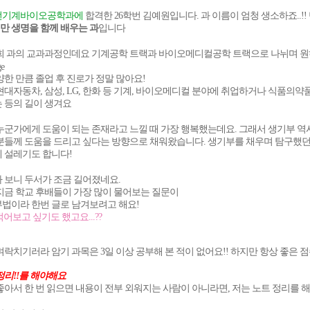
먼기계바이오공학과에
합격한 26학번 김예원입니다. 과 이름이 엄청 생소하죠..
 생명을 함께 배우는 과
입니다
희 과의 교과과정인데요 기계공학 트랙과 바이오메디컬공학 트랙으로 나뉘며 원하
양한 만큼 졸업 후 진로가 정말 많아요!
현대자동차, 삼성, LG, 한화 등 기계, 바이오메디컬 분야에 취업하거나 식품의약
 등의 길이 생겨요
메가스터디
누군가에게 도움이 되는 존재라고 느낄 때 가장 행복했는데요. 그래서 생기부 역
분들께 도움을 드리고 싶다는 방향으로 채워왔습니다. 생기부를 채우며 탐구했던
 설레기도 합니다!
 보니 두서가 조금 길어졌네요.
지금 학교 후배들이 가장 많이 물어보는 질문이
법이라 한번 글로 남겨보려고 해요!
적어보고 싶기도 했고요...??
벼락치기러라 암기 과목은 3일 이상 공부해 본 적이 없어요!! 하지만 항상 좋은
정리!!를 해야해요
좋아서 한 번 읽으면 내용이 전부 외워지는 사람이 아니라면, 저는 노트 정리를 