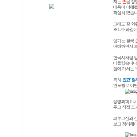
저는
손
을 정
내용이 이해될
확실히 했습니
그래도 잘 외
또 L자 파일
암기는 결국
이해하면서 보
한국사처럼 양
떠올렸습니다
집에 가서는 
특히
연표 정
연도별로 어떤
생명과학 II
두고 직접 표
피루브산의 산
보고 정리해야 