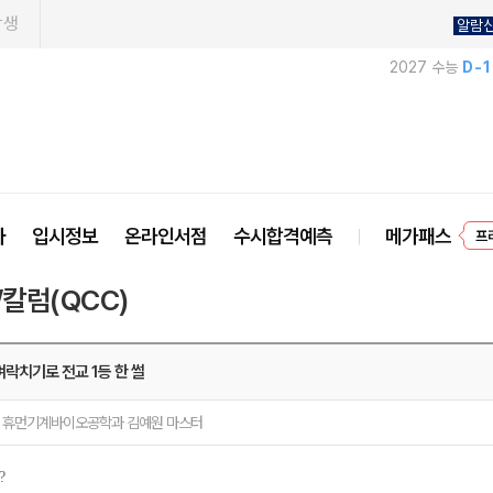
학생
알람
2027 수능
D-
프
사
입시정보
온라인서점
수시합격예측
메가패스
/칼럼(QCC)
 벼락치기로 전교 1등 한 썰
 휴먼기계바이오공학과 김예원 마스터
?