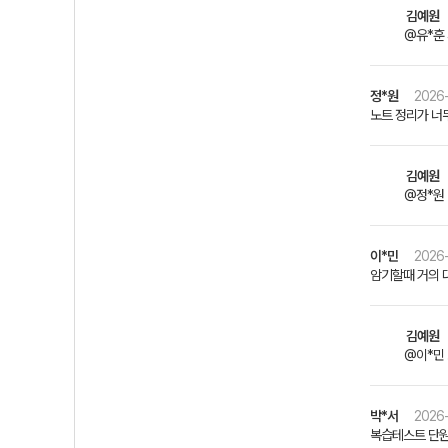
김예원
@유*훈 
정*원
2026-
노트 정리가 너
김예원
@정*원 
이*민
2026-
암기할때 거의 
김예원
@이*민
박*서
2026-
복습테스트 단원