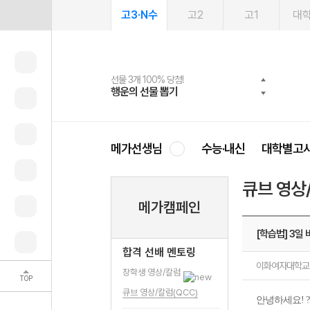
고3·N수
고2
고1
대
선물 3개 100% 당첨!
선물 100% 증정!
여름방학 스터디 캐시백
2027 러셀 단과
스마트러닝앱
메가패스
메가패스 수강생 무료혜택!
사회공헌 캠페인
행운의 선물 뽑기
메가스터디 X 올리브
메가런 썸머스쿨
강사 공개선발
설문 EVENT
3일 무료 체험권
메가클럽 멤버십
희망이룸 메가나눔
영
메가선생님
수능·내신
대학별고
큐브 영상
메가캠페인
[학습법] 3일
합격 선배 멘토링
이화여자대학교
장학생 영상/칼럼
TOP
큐브 영상/칼럼(QCC)
안녕하세요! ?