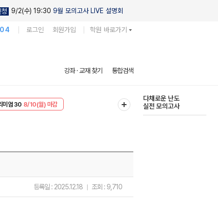
9/2(수) 19:30
9월 모의고사 LIVE 설명회
신청
104
로그인
회원가입
학원 바로가기
현우진의
강좌 · 교재 찾기
통합검색
킬링캠프 시즌1
리미엄 30
8/10(월) 마감
다채로운 난도
EVENT
8/10(월) 마감
실전 모의고사
등록일 :
2025.12.18
조회 :
9,710