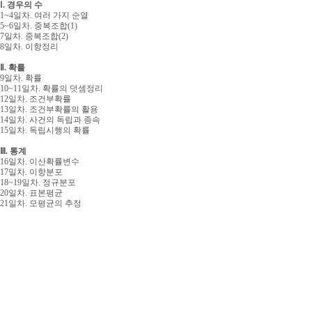
Ⅰ. 경우의 수
1~4일차. 여러 가지 순열
5~6일차. 중복조합(1)
7일차. 중복조합(2)
8일차. 이항정리
Ⅱ. 확률
9일차. 확률
10~11일차. 확률의 덧셈정리
12일차. 조건부확률
13일차. 조건부확률의 활용
14일차. 사건의 독립과 종속
15일차. 독립시행의 확률
Ⅲ. 통계
16일차. 이산확률변수
17일차. 이항분포
18~19일차. 정규분포
20일차. 표본평균
21일차. 모평균의 추정