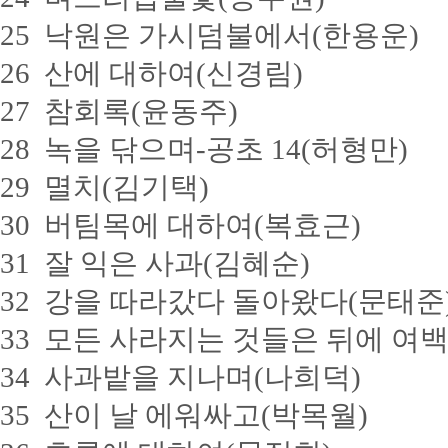
25 낙원은 가시덤불에서(한용운)
26 산에 대하여(신경림)
27 참회록(윤동주)
28 녹을 닦으며-공초 14(허형만)
29 멸치(김기택)
30 버팀목에 대하여(복효근)
31 잘 익은 사과(김혜순)
32 강을 따라갔다 돌아왔다(문태준
33 모든 사라지는 것들은 뒤에 여
34 사과밭을 지나며(나희덕)
35 산이 날 에워싸고(박목월)