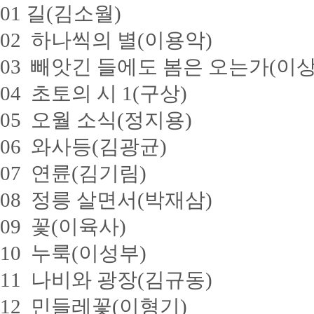
01 길(김소월)
02 하나씩의 별(이용악)
03 빼앗긴 들에도 봄은 오는가(이상
04 초토의 시 1(구상)
05 오월 소식(정지용)
06 와사등(김광균)
07 연륜(김기림)
08 정릉 살면서(박재삼)
09 꽃(이육사)
10 누룩(이성부)
11 나비와 광장(김규동)
12 민들레꽃(이형기)