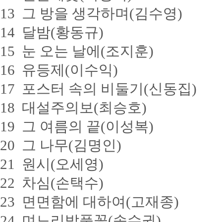
13 그 방을 생각하며(김수영)
14 달밤(황동규)
15 눈 오는 날에(조지훈)
16 유등제(이수익)
17 포스터 속의 비둘기(신동집)
18 대설주의보(최승호)
19 그 여름의 끝(이성복)
20 그 나무(김명인)
21 원시(오세영)
22 차심(손택수)
23 면면함에 대하여(고재종)
24 며느리밥풀꽃(송수권)