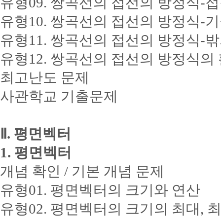
유형09. 쌍곡선의 접선의 방정식-접
유형10. 쌍곡선의 접선의 방정식-기
유형11. 쌍곡선의 접선의 방정식-밖
유형12. 쌍곡선의 접선의 방정식의
최고난도 문제
사관학교 기출문제
Ⅱ. 평면벡터
1. 평면벡터
개념 확인 / 기본 개념 문제
유형01. 평면벡터의 크기와 연산
유형02. 평면벡터의 크기의 최대, 