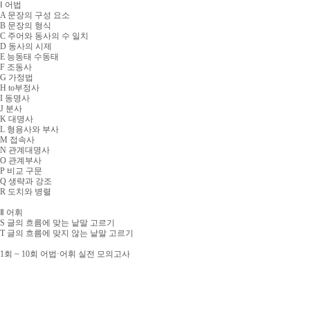
Ⅰ 어법
A 문장의 구성 요소
B 문장의 형식
C 주어와 동사의 수 일치
D 동사의 시제
E 능동태 수동태
F 조동사
G 가정법
H to부정사
I 동명사
J 분사
K 대명사
L 형용사와 부사
M 접속사
N 관계대명사
O 관계부사
P 비교 구문
Q 생략과 강조
R 도치와 병렬
Ⅱ 어휘
S 글의 흐름에 맞는 낱말 고르기
T 글의 흐름에 맞지 않는 낱말 고르기
1회 ~ 10회 어법·어휘 실전 모의고사