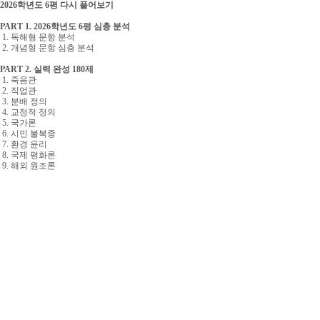
2026
학년도
6
평 다시 풀어보기
PART 1. 2026
학년도
6
평 심층 분석
1.
독해형 문항 분석
2.
개념형 문항 심층 분석
PART 2.
실력 완성
180
제
1.
죽음관
2.
직업관
3.
분배 정의
4. 교정적 정의
5.
국가론
6.
시민 불복종
7.
환경 윤리
8.
국제 평화론
9.
해외 원조론