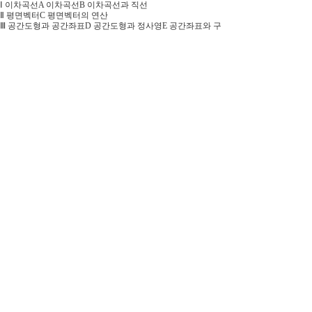
Ⅰ 이차곡선A 이차곡선B 이차곡선과 직선
Ⅱ 평면벡터C 평면벡터의 연산
Ⅲ 공간도형과 공간좌표D 공간도형과 정사영E 공간좌표와 구