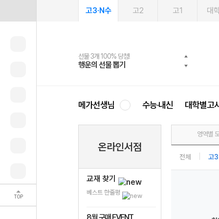
고3·N수
고2
고1
대
선물 3개 100% 당첨!
선물 100% 증정!
여름방학 스터디 캐시백
2027 러셀 단과
스마트러닝앱
메가패스
메가패스 수강생 무료혜택!
사회공헌 캠페인
행운의 선물 뽑기
메가스터디 X 올리브
메가런 썸머스쿨
강사 공개선발
설문 EVENT
3일 무료 체험권
메가클럽 멤버십
희망이룸 메가나눔
영
메가선생님
수능·내신
대학별고
영역별 
온라인서점
전체
고3
교재 찾기
베스트 한줄평
TOP
8월 구매 EVENT