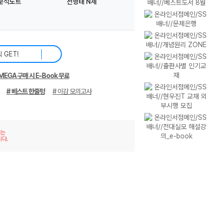
분석노트
전형태 N제
MEGA 구매 시 E-Book 무료
# 베스트 한줄평
# 이감 모의고사
재는
니다.
이미
리스
지형
트형
보기
보기