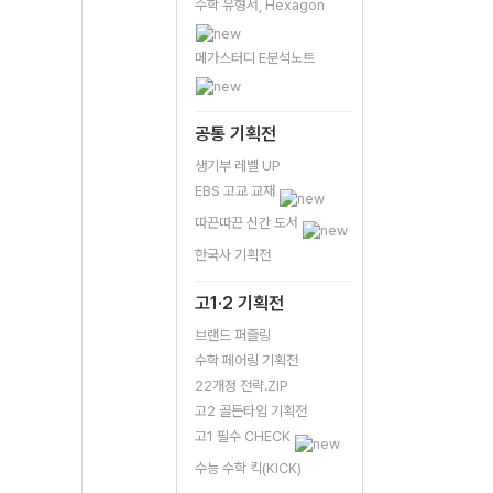
수학 유형서, Hexagon
메가스터디 E분석노트
공통 기획전
생기부 레벨 UP
EBS 고교 교재
따끈따끈 신간 도서
한국사 기획전
고1·2 기획전
브랜드 퍼즐링
수학 페어링 기획전
22개정 전략.ZIP
고2 골든타임 기획전
고1 필수 CHECK
수능 수학 킥(KICK)