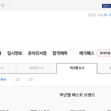
학생
알람
2027 수능
D-
EVEN
사
입시정보
온라인서점
합격예측
메가패스
프리미엄 
도서
유형별 도서
학년별 도서
·N수
고2
고1
학년별 베스트 브랜드