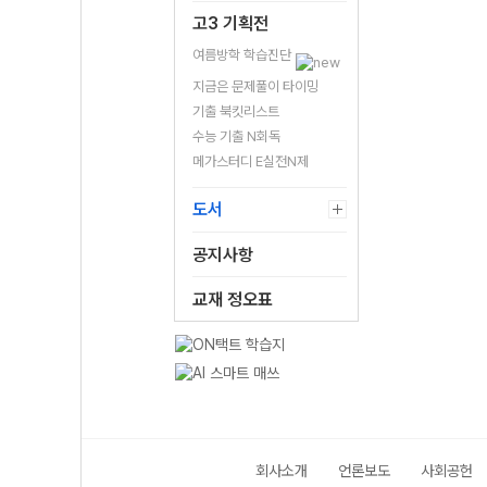
고3 기획전
여름방학 학습진단
지금은 문제풀이 타이밍
기출 북킷리스트
수능 기출 N회독
메가스터디 E실전N제
도서
공지사항
교재 정오표
회사소개
언론보도
사회공헌