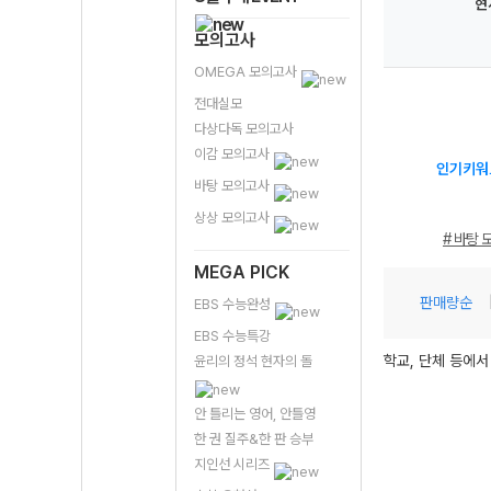
현
모의고사
OMEGA 모의고사
전대실모
다상다독 모의고사
이감 모의고사
인기키워
바탕 모의고사
상상 모의고사
# 바탕 
MEGA PICK
판매량순
EBS 수능완성
EBS 수능특강
학교, 단체 등에서
윤리의 정석 현자의 돌
안 틀리는 영어, 안틀영
한 권 질주&한 판 승부
지인선 시리즈