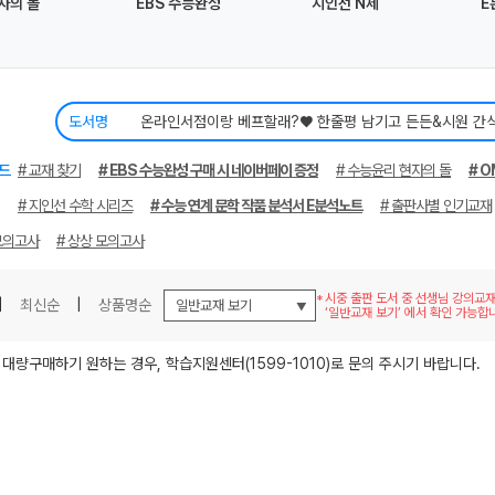
자의 돌
EBS 수능완성
지인선 N제
E
도서명
메가스터디
드
# 교재 찾기
# EBS 수능완성 구매 시 네이버페이 증정
# 수능윤리 현자의 돌
# O
# 지인선 수학 시리즈
# 수능 연계 문학 작품 분석서 E분석노트
# 출판사별 인기교재
모의고사
# 상상 모의고사
시중 출판 도서 중 선생님 강의교
|
최신순
|
상품명순
‘일반교재 보기’ 에서 확인 가능합
 대량구매하기 원하는 경우, 학습지원센터(1599-1010)로 문의 주시기 바랍니다.