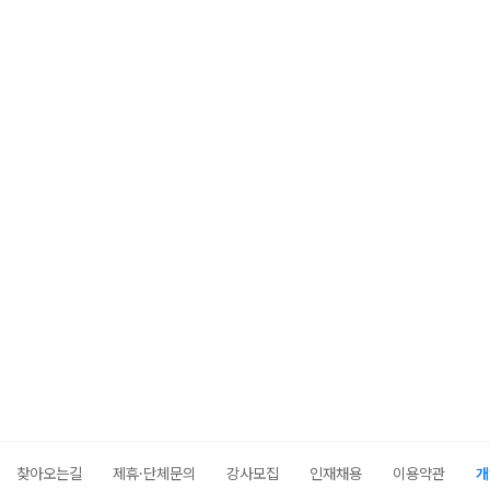
찾아오는길
제휴·단체문의
강사모집
인재채용
이용약관
개