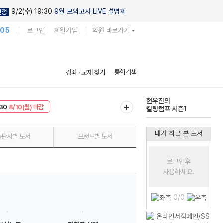
9/2(수) 19:30
9월 모의고사 LIVE 설명회
신청
105
로그인
회원가입
학원 바로가기
다채로운 난도
강좌 · 교재 찾기
통합검색
실전 모의고사
T
8/10(월) 마감
현우진의
30
8/10(월) 마감
킬링캠프 시즌1
내가 최근 본 도서
출판사별 도서
브랜드별 도서
로그인후
사용하세요.
0/0