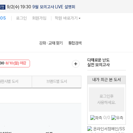
9/2(수) 19:30
9월 모의고사 LIVE 설명회
신청
105
로그인
회원가입
학원 바로가기
현우진의
강좌 · 교재 찾기
통합검색
킬링캠프 시즌1
30
8/10(월) 마감
다채로운 난도
T
8/10(월) 마감
실전 모의고사
내가 최근 본 도서
출판사별 도서
브랜드별 도서
로그인후
사용하세요.
0/0