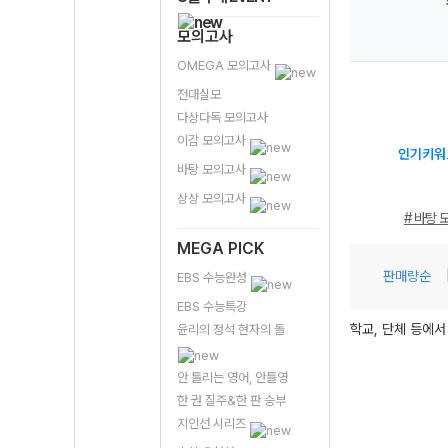
모의고사
OMEGA 모의고사
전대실모
다상다독 모의고사
이감 모의고사
인기키워
바탕 모의고사
상상 모의고사
# 바탕 
MEGA PICK
판매량순
EBS 수능완성
EBS 수능특강
학교, 단체 등에서
윤리의 정석 현자의 돌
안 틀리는 영어, 안틀영
한 권 질주&한 판 승부
지인선 시리즈