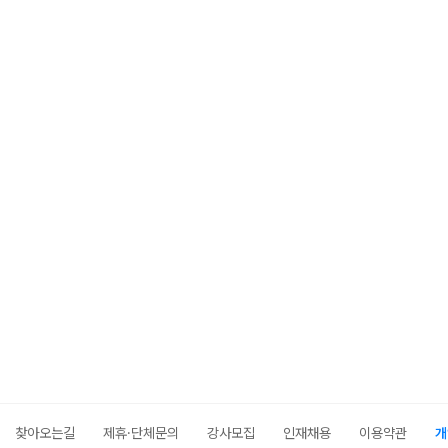
찾아오는길
제휴·단체문의
강사모집
인재채용
이용약관
개