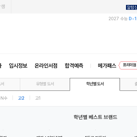
학생
알람
2027 수능
D-
프리미엄 
사
입시정보
온라인서점
합격예측
메가패스
EVEN
도서
유형별 도서
학년별 도서
·N수
고2
고1
학년별 베스트 브랜드