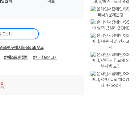
개념원리
마플
MEGA 구매 시 E-Book 무료
# 베스트 한줄평
# 이감 모의고사
재는
니다.
이미
리스
지형
트형
보기
보기