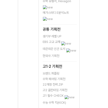
수학 유형서, Hexagon
메가스터디 E분석노트
공통 기획전
생기부 레벨 UP
EBS 고교 교재
따끈따끈 신간 도서
한국사 기획전
고1·2 기획전
브랜드 퍼즐링
수학 페어링 기획전
22개정 전략.ZIP
고2 골든타임 기획전
고1 필수 CHECK
수능 수학 킥(KICK)