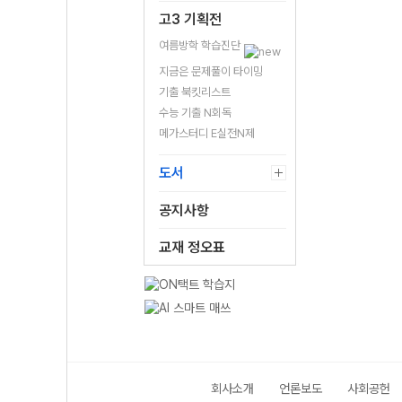
고3 기획전
여름방학 학습진단
지금은 문제풀이 타이밍
기출 북킷리스트
수능 기출 N회독
메가스터디 E실전N제
도서
공지사항
교재 정오표
회사소개
언론보도
사회공헌