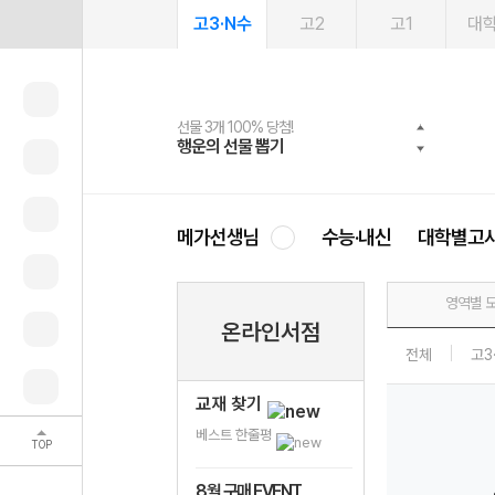
고3·N수
고2
고1
대
선물 3개 100% 당첨!
선물 100% 증정!
여름방학 스터디 캐시백
2027 러셀 단과
스마트러닝앱
메가패스
메가패스 수강생 무료혜택!
사회공헌 캠페인
행운의 선물 뽑기
메가스터디 X 올리브
메가런 썸머스쿨
강사 공개선발
설문 EVENT
3일 무료 체험권
메가클럽 멤버십
희망이룸 메가나눔
영
메가선생님
수능·내신
대학별고
영역별 
온라인서점
전체
고3
교재 찾기
베스트 한줄평
TOP
8월 구매 EVENT