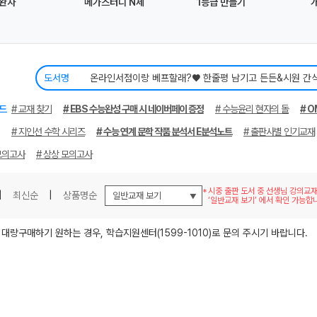
완자
메가스터디 N제
1등급 만들기
도서명
메가스터디
드
# 교재 찾기
# EBS 수능완성 구매 시 네이버페이 증정
# 수능윤리 현자의 돌
# O
# 지인선 수학 시리즈
# 수능 연계 문학 작품 분석서 E분석노트
# 출판사별 인기교재
모의고사
# 상상 모의고사
시중 출판 도서 중 선생님 강의교
|
최신순
|
상품명순
‘일반교재 보기’ 에서 확인 가능합
 대량구매하기 원하는 경우, 학습지원센터(1599-1010)로 문의 주시기 바랍니다.