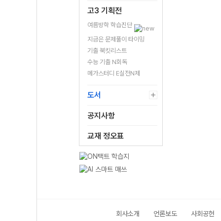
고3 기획전
여름방학 학습진단
지금은 문제풀이 타이밍
기출 북킷리스트
수능 기출 N회독
메가스터디 E실전N제
도서
공지사항
교재 정오표
회사소개
언론보도
사회공헌