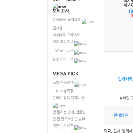
전대실
질문하는 십대를
합격 생기부 절대
생기부 과학 필독
생기부
전과목
위한 과학 탐구
원칙, 탐구력
서 40 (2026년
서 4
지
(2026년)
(2026년용)
용)
모의고사
0원
21,600원
18,900원
18,900원
1
(10%↓)
(10%↓)
(10%↓)
(
OMEGA 모의고사
전대실모
다상다독 모의고사
이감 모의고사
바탕 모의고사
상상 모의고사
MEGA PICK
인기키워
EBS 수능완성
EBS 수능특강
윤리의 정석 현자의 돌
# 바탕 
안 틀리는 영어, 안틀영
판매량순
한 권 질주&한 판 승부
지인선 시리즈
학교, 단체 등에서