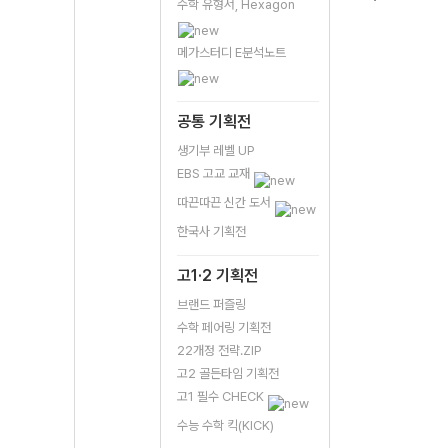
수학 유형서, Hexagon
메가스터디 E분석노트
공통 기획전
생기부 레벨 UP
EBS 고교 교재
따끈따끈 신간 도서
한국사 기획전
고1·2 기획전
브랜드 퍼즐링
수학 페어링 기획전
22개정 전략.ZIP
고2 골든타임 기획전
고1 필수 CHECK
수능 수학 킥(KICK)