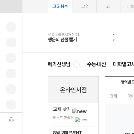
고3·N수
고2
고1
대
선물 3개 100% 당첨!
선물 100% 증정!
여름방학 스터디 캐시백
2027 러셀 단과
스마트러닝앱
메가패스
메가패스 수강생 무료혜택!
사회공헌 캠페인
행운의 선물 뽑기
메가스터디 X 올리브
메가런 썸머스쿨
강사 공개선발
설문 EVENT
3일 무료 체험권
메가클럽 멤버십
희망이룸 메가나눔
영
메가선생님
수능·내신
대학별고
영역별 
온라인서점
전체
국
교재 찾기
베스트 한줄평
TOP
8월 구매 EVENT