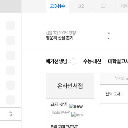
고3·N수
고2
고1
대
선물 3개 100% 당첨!
선물 100% 증정!
여름방학 스터디 캐시백
2027 러셀 단과
스마트러닝앱
메가패스
메가패스 수강생 무료혜택!
사회공헌 캠페인
행운의 선물 뽑기
메가스터디 X 올리브
메가런 썸머스쿨
강사 공개선발
설문 EVENT
3일 무료 체험권
메가클럽 멤버십
희망이룸 메가나눔
영
메가선생님
수능·내신
대학별고
영역별 
온라인서점
선택 도서 :
교재 찾기
베스트 한줄평
TOP
8월 구매 EVENT