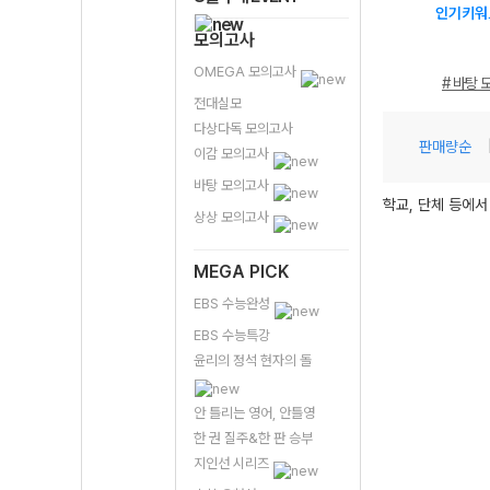
인기키워
모의고사
OMEGA 모의고사
# 바탕 
전대실모
다상다독 모의고사
판매량순
이감 모의고사
바탕 모의고사
학교, 단체 등에서
상상 모의고사
MEGA PICK
EBS 수능완성
EBS 수능특강
윤리의 정석 현자의 돌
안 틀리는 영어, 안틀영
한 권 질주&한 판 승부
지인선 시리즈