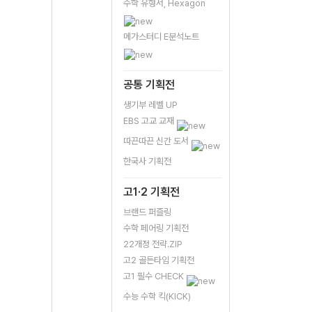
수학 유형서, Hexagon
메가스터디 E분석노트
공통 기획전
생기부 레벨 UP
EBS 고교 교재
따끈따끈 신간 도서
한국사 기획전
고1·2 기획전
브랜드 퍼즐링
수학 페어링 기획전
22개정 전략.ZIP
고2 골든타임 기획전
고1 필수 CHECK
수능 수학 킥(KICK)