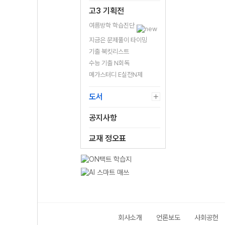
고3 기획전
여름방학 학습진단
지금은 문제풀이 타이밍
기출 북킷리스트
수능 기출 N회독
메가스터디 E실전N제
도서
공지사항
교재 정오표
회사소개
언론보도
사회공헌