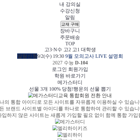
내 강의실
수강신청
알림
교재 구매
장바구니
주문배송
TOP
고3·N수
고2
고1
대학생
알람신청
9/2(수) 19:30
9월 모의고사 LIVE 설명회
2027 수능
D-104
로그인
회원가입
학원 바로가기
메가스터디
메가패스 수강생 무료혜택!
여름방학 스터디 캐시백
선물 100% 증정!
선물 3개 100% 당첨!
사회공헌 캠페인
2027 러셀 단과
스마트러닝앱
메가패스
메가스터디 X 올리브영
3일 무료 체험권
희망이룸 메가나눔
강사 공개선발
설문 EVENT
행운의 선물 뽑기
메가런 썸머스쿨
메가클럽 멤버십
나의 통합 아이디로 모든 사이트를 자유롭게 이용하실 수 있습니
든 브랜드 사이트별 아이디를 하나로 통합하여 관리할 수 있습니
가입하지 않은 사이트는 새롭게 가입할 필요 없이 함께 통합 가입