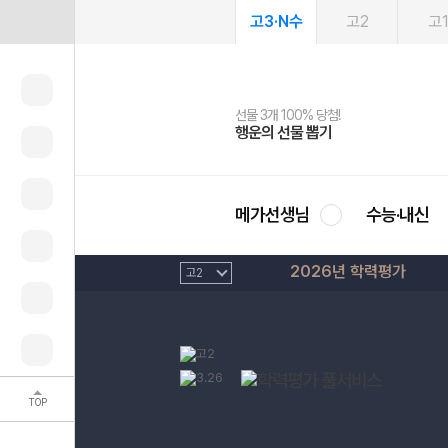
고3·N수
고2
고
선물 3개 100% 당첨!
선물 100% 증정!
여름방학 스터디 캐시백
2027 러셀 단과
스마트러닝앱
메가패스
메가패스 수강생 무료혜택!
사회공헌 캠페인
행운의 선물 뽑기
메가스터디 X 올리브
메가런 썸머스쿨
강사 공개선발
설문 EVENT
3일 무료 체험권
메가클럽 멤버십
희망이룸 메가나눔
영
메가선생님
수능·내신
2026년 학력평가
TOP