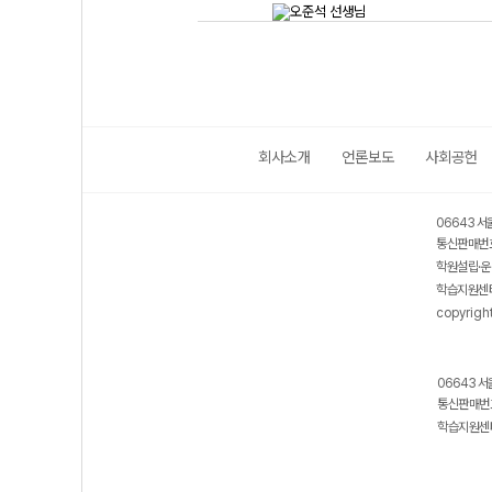
회사소개
언론보도
사회공헌
06643 서
통신판매번호
학원설립·운
학습지원센터
copyrigh
06643 서
통신판매번호
학습지원센터