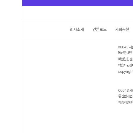
회사소개
언론보도
사회공헌
06643 서
통신판매번호
학원설립·운
학습지원센터
copyrigh
06643 서
통신판매번호
학습지원센터