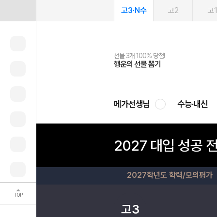
고3·N수
고2
고
선물 3개 100% 당첨!
선물 100% 증정!
여름방학 스터디 캐시백
2027 러셀 단과
스마트러닝앱
메가패스
메가패스 수강생 무료혜택!
사회공헌 캠페인
행운의 선물 뽑기
메가스터디 X 올리브
메가런 썸머스쿨
강사 공개선발
설문 EVENT
3일 무료 체험권
메가클럽 멤버십
희망이룸 메가나눔
영
메가선생님
수능·내신
2027 대입 성공 
2027학년도 학력/모의평가
TOP
고3