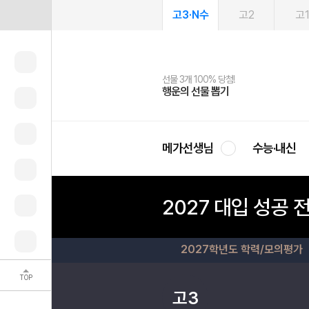
고3·N수
고2
고
선물 3개 100% 당첨!
선물 100% 증정!
여름방학 스터디 캐시백
2027 러셀 단과
스마트러닝앱
메가패스
메가패스 수강생 무료혜택!
사회공헌 캠페인
행운의 선물 뽑기
메가스터디 X 올리브
메가런 썸머스쿨
강사 공개선발
설문 EVENT
3일 무료 체험권
메가클럽 멤버십
희망이룸 메가나눔
영
메가선생님
수능·내신
2027 대입 성공 
2027학년도 학력/모의평가
TOP
고3