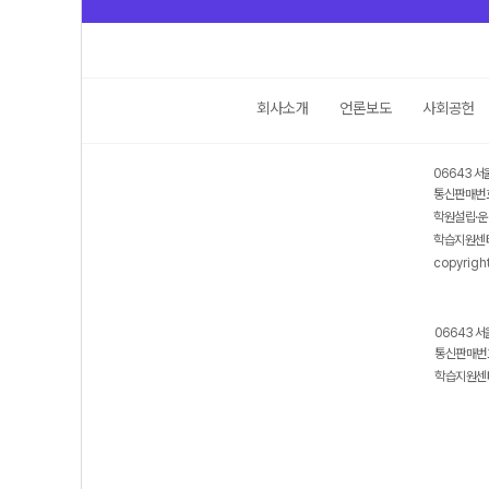
회사소개
언론보도
사회공헌
06643 서
통신판매번호
학원설립·운
학습지원센터
copyrigh
06643 서
통신판매번호
학습지원센터