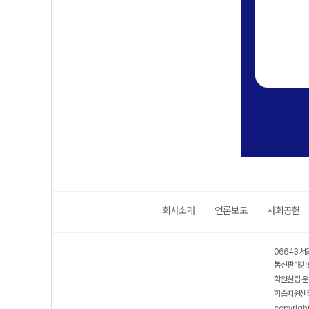
회사소개
언론보도
사회공헌
06643 서
통신판매번호
학원설립·운
학습지원센터
copyrigh