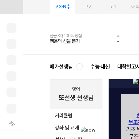
고3·N수
고2
고1
대
선물 3개 100% 당첨!
선물 100% 증정!
2027 러셀 단과
스마트러닝앱
메가패스
메가패스 수강생 무료혜택!
사회공헌 캠페인
행운의 선물 뽑기
메가스터디 X 올리브
강사 공개선발
설문 EVENT
3일 무료 체험권
메가클럽 멤버십
희망이룸 메가나눔
영
메가선생님
수능·내신
대학별고
영어
또선생 선생님
커리큘럼
무조
TOP
강좌 및 교재
기초 
무조