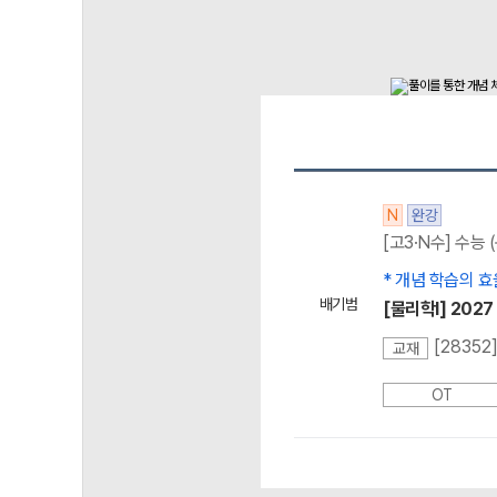
N
완강
[고3·N수] 수능
* 개념 학습의 
배기범
[물리학l] 202
교재
OT