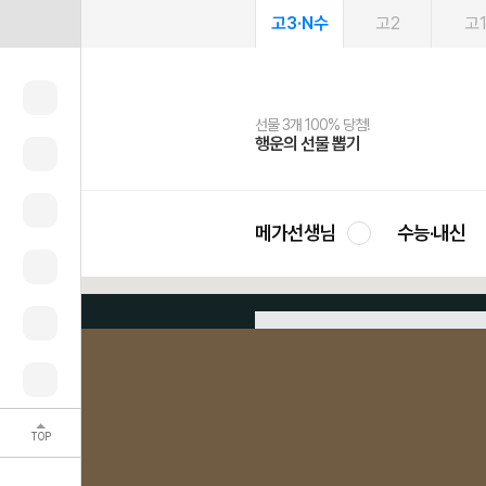
고3·N수
고2
고
선물 3개 100% 당첨!
선물 100% 증정!
2027 러셀 단과
스마트러닝앱
메가패스
메가패스 수강생 무료혜택!
사회공헌 캠페인
행운의 선물 뽑기
메가스터디 X 올리브
강사 공개선발
설문 EVENT
3일 무료 체험권
메가클럽 멤버십
희망이룸 메가나눔
영
메가선생님
수능·내신
문제 푸는 감동 그 자
문제 조건을 이해
가장 최적의 루트
문제 적용하는 순간 물리가 
TOP
수능, 그 날까지 물리는