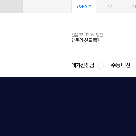
고3·N수
고2
고
선물 3개 100% 당첨!
선물 100% 증정!
여름방학 스터디 캐시백
2027 러셀 단과
스마트러닝앱
메가패스
메가패스 수강생 무료혜택!
사회공헌 캠페인
행운의 선물 뽑기
메가스터디 X 올리브
메가런 썸머스쿨
강사 공개선발
설문 EVENT
3일 무료 체험권
메가클럽 멤버십
희망이룸 메가나눔
영
메가선생님
수능·내신