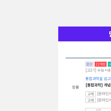
완강
22개정
[고2·1] 수능+
통합과학을 쉽고
[통합과학] 개념
장풍
[온라인서
교재
[온라인서
교재
OT