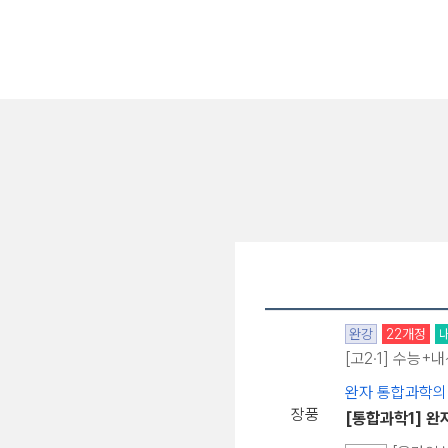
완강
22개정
[고2·1] 수능+
완자 통합과학의
장풍
[통합과학1] 완