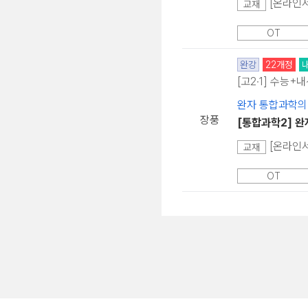
[온라인서
교재
OT
완강
22개정
[고2·1] 수능+
완자 통합과학의
장풍
[통합과학2] 완
[온라인서
교재
OT