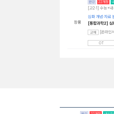
완강
22개정
[고2·1] 수능+
심화 개념·자료 
장풍
[통합과학2] 심
[온라인서
교재
OT
완강
22개정
내신집