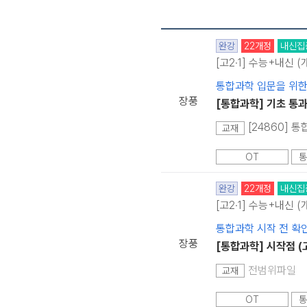
완강
22개정
내신집
[고2·1] 수능+내신 
통합과학 입문을 위한
장풍
[통합과학] 기초 통
[24860] 
교재
OT
통
완강
22개정
내신집
[고2·1] 수능+내신 
통합과학 시작 전 확
장풍
[통합과학] 시작점 (
전범위파일
교재
OT
통