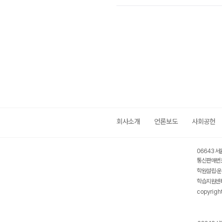
회사소개
언론보도
사회공헌
06643 서
통신판매번호
학원설립·운
학습지원센터
copyrigh