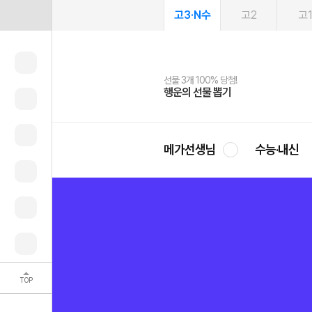
고3·N수
고2
고
선물 3개 100% 당첨!
선물 100% 증정!
여름방학 스터디 캐시백
2027 러셀 단과
스마트러닝앱
메가패스
메가패스 수강생 무료혜택!
사회공헌 캠페인
행운의 선물 뽑기
메가스터디 X 올리브
메가런 썸머스쿨
강사 공개선발
설문 EVENT
3일 무료 체험권
메가클럽 멤버십
희망이룸 메가나눔
영
메가선생님
수능·내신
TOP