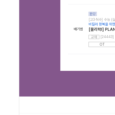
완강
[고3·N수] 수능 (
비킬러 정복을 위한 
배기범
[물리학I] PLAN
[24443]
교재
OT