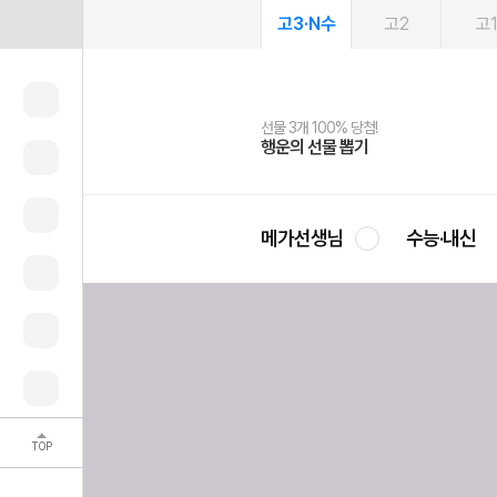
고3·N수
고2
고
선물 3개 100% 당첨!
선물 100% 증정!
2027 러셀 단과
스마트러닝앱
메가패스
메가패스 수강생 무료혜택!
사회공헌 캠페인
행운의 선물 뽑기
메가스터디 X 올리브
강사 공개선발
설문 EVENT
3일 무료 체험권
메가클럽 멤버십
희망이룸 메가나눔
영
메가선생님
수능·내신
TOP