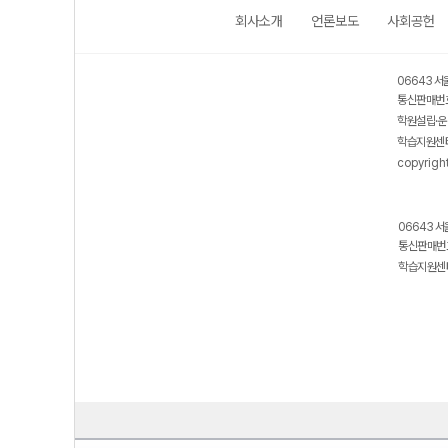
회사소개
언론보도
사회공헌
06643 서
통신판매번호
학원설립·운
학습지원센터
copyrigh
06643 서
통신판매번호
학습지원센터