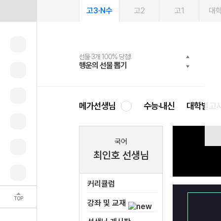
고3·N수
고2
고1
대
선물 3개 100% 당첨!
선물 100% 증정!
여름방학 스터디 캐시백
2027 러셀 단과
스마트러닝앱
메가패스
메가패스 수강생 무료혜택!
사회공헌 캠페인
행운의 선물 뽑기
메가스터디 X 올리브
메가런 썸머스쿨
강사 공개선발
설문 EVENT
3일 무료 체험권
메가클럽 멤버십
희망이룸 메가나눔
영
출전문가가 되는 강의
문을 한 번씩 더 정리하려고 들었고,
메가선생님
수능·내신
대학별고
요소를 정리해 주셔서 좋았습니다.
- 수강생 손*호 -
국어
최인호 선생님
커리큘럼
TOP
강좌 및 교재