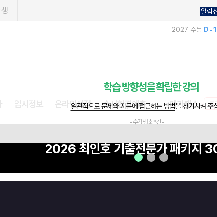
학생
알람
2027 수능
D-
학습 방향성을 확립한 강의
프
사
입시정보
온라인서점
수시합격예측
메가패스
일관적으로 문제와 지문에 접근하는 방법
을 상기시켜 주
- 수강생 최*건 -
2026 최인호 기출전문가 패키지 3