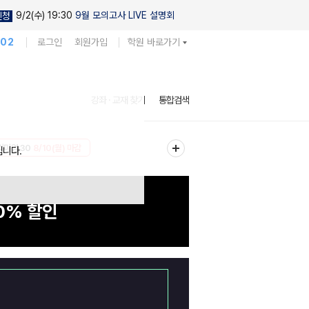
9/2(수) 19:30
9월 모의고사 LIVE 설명회
신청
102
로그인
회원가입
학원 바로가기
강좌 · 교재 찾기
통합검색
어떻
리미엄 30
8/10(월) 마감
EVENT
8/10(월) 마감
십니다.
시간 부족,
0% 할인