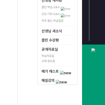
선생님 게시판
클린 학습 Q&A
상담·기타 Q&A
자주 묻는 학습질문
선생님 새소식
수능 문학
<보기>로 고전시가
`이렇게` 출제됩니다
쉽게 해석하는 방법
클린 수강평
공개자료실
학습자료실
교재 정오표
메가 캐스트
해설강의