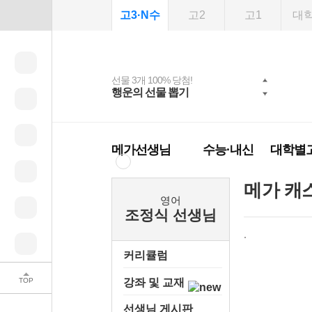
고3·N수
고2
고1
대
선물 3개 100% 당첨!
선물 100% 증정!
여름방학 스터디 캐시
2027 러셀 단과
스마트러닝앱
메가패스
메가패스 수강생 무료
사회공헌 캠페인
행운의 선물 뽑기
메가스터디 X 올리
강사 공개선발
설문 EVENT
3일 무료 체험권
희망이룸 메가나눔
백
혜택!
브영
메가런 썸머스쿨
메가클럽 멤버십
메가선생님
수능·내신
대학별
메가 캐
영어
조정식 선생님
커리큘럼
TOP
강좌 및 교재
선생님 게시판