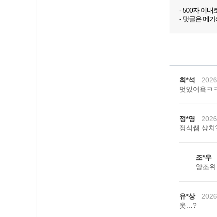
- 500자 이
- 댓글은 메
최*석
2026
멋있어욬ㅋ
정*영
2026
정식쌤 샹치
조*우
양조위
유*상
2026
옷…?