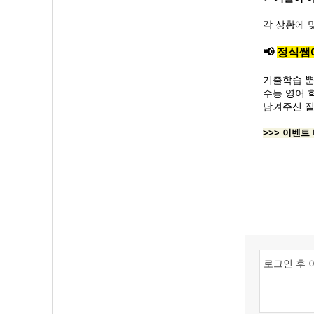
각 상황에 
📢
정식쌤
기출학습 뿐
수능 영어 
남겨주신 질
>>> 이벤트