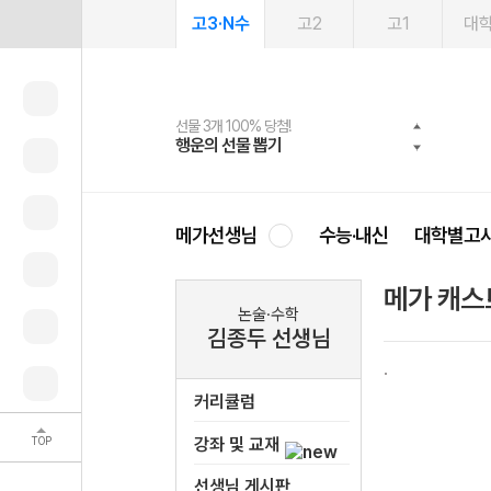
고3·N수
고2
고1
대
선물 3개 100% 당첨!
선물 100% 증정!
여름방학 스터디 캐시백
2027 러셀 단과
스마트러닝앱
메가패스
메가패스 수강생 무료혜택!
사회공헌 캠페인
행운의 선물 뽑기
메가스터디 X 올리브
메가런 썸머스쿨
강사 공개선발
설문 EVENT
3일 무료 체험권
메가클럽 멤버십
희망이룸 메가나눔
영
메가선생님
수능·내신
대학별고
메가 캐스
논술·수학
김종두 선생님
커리큘럼
TOP
강좌 및 교재
선생님 게시판