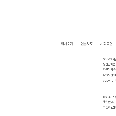
회사소개
언론보도
사회공헌
06643 서
통신판매번호
학원설립·운
학습지원센터
copyrigh
06643 서
통신판매번호
학습지원센터