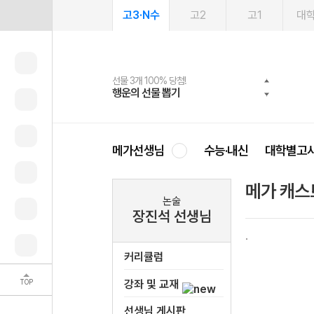
고3·N수
고2
고1
대
선물 3개 100% 당첨!
선물 100% 증정!
여름방학 스터디 캐시백
2027 러셀 단과
스마트러닝앱
메가패스
메가패스 수강생 무료혜택!
사회공헌 캠페인
행운의 선물 뽑기
메가스터디 X 올리브
메가런 썸머스쿨
강사 공개선발
설문 EVENT
3일 무료 체험권
메가클럽 멤버십
희망이룸 메가나눔
영
메가선생님
수능·내신
대학별고
메가 캐스
논술
장진석 선생님
커리큘럼
TOP
강좌 및 교재
선생님 게시판