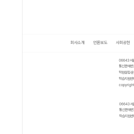
회사소개
언론보도
사회공헌
06643 서
통신판매번호
학원설립·운
학습지원센터
copyrigh
06643 서
통신판매번호
학습지원센터