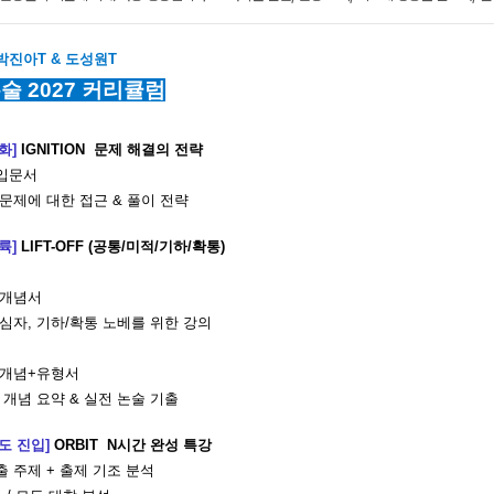
박진아T &
도성원T
술 2027 커리큘럼
점화]
IGNITION 문제 해결의 전략
 입문서
 문제에 대한 접근 & 풀이 전략
이륙]
LIFT-OFF (공통/미적/기하/확통)
 개념서
심자, 기하/확통 노베를 위한 강의
 개념+유형서
 개념 요약 & 실전 논술 기출
궤도 진입]
ORBIT N시간 완성 특강
출 주제 + 출제 기조 분석