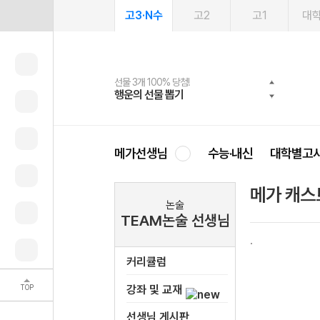
고3·N수
고2
고1
대
선물 3개 100% 당첨!
선물 100% 증정!
여름방학 스터디 캐시백
2027 러셀 단과
스마트러닝앱
메가패스
메가패스 수강생 무료혜택!
사회공헌 캠페인
행운의 선물 뽑기
메가스터디 X 올리브
메가런 썸머스쿨
강사 공개선발
설문 EVENT
3일 무료 체험권
메가클럽 멤버십
희망이룸 메가나눔
영
메가선생님
수능·내신
대학별고
메가 캐스
논술
TEAM논술 선생님
커리큘럼
TOP
강좌 및 교재
선생님 게시판