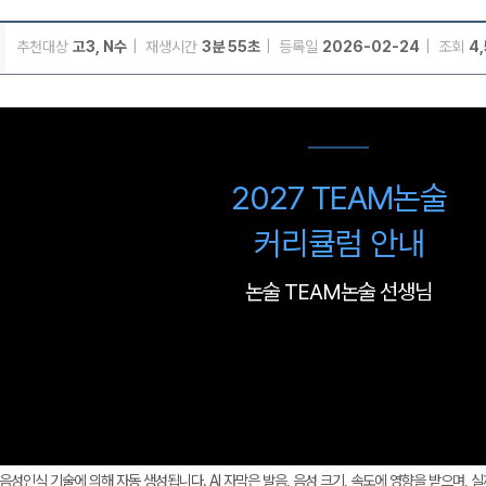
추천대상
고3, N수
재생시간
3분 55초
등록일
2026-02-24
조회
4
메가스터디
2027 TEAM논술
커리큘럼 안내
논술 TEAM논술 선생님
AI 음성인식 기술에 의해 자동 생성됩니다. AI 자막은 발음, 음성 크기, 속도에 영향을 받으며, 