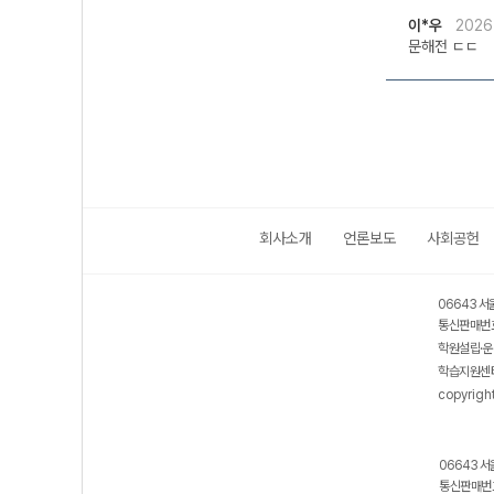
이*우
2026
문해전 ㄷㄷ
회사소개
언론보도
사회공헌
06643 서
통신판매번호
학원설립·운
학습지원센터
copyrigh
06643 서
통신판매번호