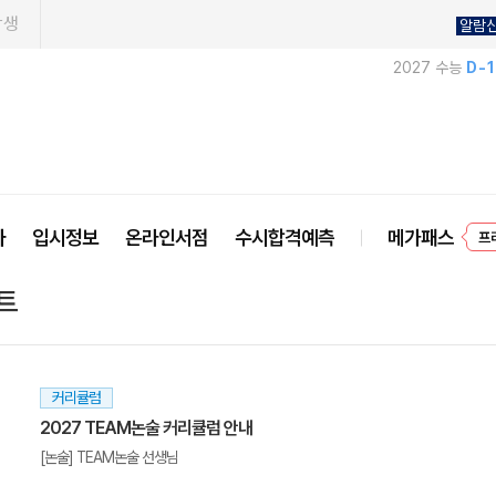
학생
알람
2027 수능
D-
사
입시정보
온라인서점
수시합격예측
메가패스
프
트
커리큘럼
2027 TEAM논술 커리큘럼 안내
[논술] TEAM논술 선생님