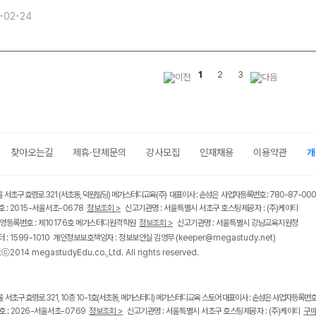
-02-24
1
2
3
찾아오는길
제휴·단체문의
강사모집
인재채용
이용약관
개
울 서초구 효령로 321 (서초동, 덕원빌딩) 메가스터디교육(주) 대표이사 : 손성은 사업자등록번호 : 780-87-00
 : 2015-서울서초-0678
정보조회 >
신고기관명 : 서울특별시 서초구 호스팅제공자 : (주)케이티
영등록번호 : 제10176호 메가스터디원격학원
정보조회 >
신고기관명 : 서울특별시 강남교육지원청
 : 1599-1010 개인정보보호책임자 : 정보보안실 김영무
(keeper@megastudy.net)
tⓒ2014 megastudyEdu.co.,Ltd. All rights reserved.
울 서초구 효령로 321, 10층 10-1호(서초동, 메가스터디) 메가스터디교육 스토어 대표이사 : 손성은 사업자등록번호 :
 : 2026-서울서초-0769
정보조회 >
신고기관명 : 서울특별시 서초구 호스팅제공자 : (주)케이티
구매