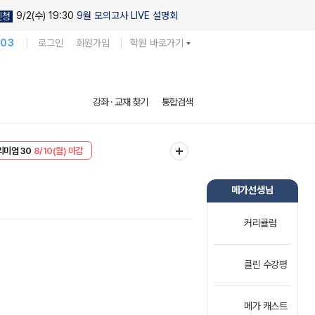
9/2(수) 19:30
9월 모의고사 LIVE 설명회
신청
103
로그인
회원가입
학원 바로가기
강좌 · 교재 찾기
통합검색
EVENT
8/10(월) 마감
리미엄 30
8/10(월) 마감
메가선생님
커리큘럼
클린 수강평
메가 캐스트