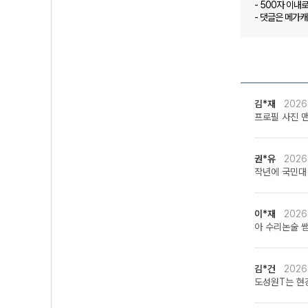
- 500자 이내
- 댓글은 메가
김*재
2026
프로필 사진 
권*유
2026
작년에 국민대
이*재
2026
아 수리논술 쌤
김*건
2026
도성원T는 현