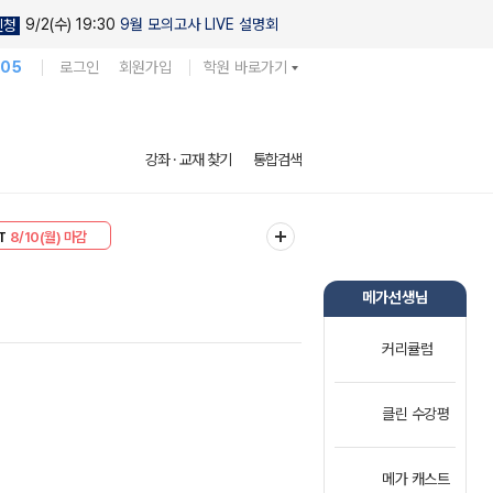
9/2(수) 19:30
9월 모의고사 LIVE 설명회
신청
105
로그인
회원가입
학원 바로가기
강좌 · 교재 찾기
통합검색
30
8/10(월) 마감
T
8/10(월) 마감
메가선생님
커리큘럼
클린 수강평
메가 캐스트