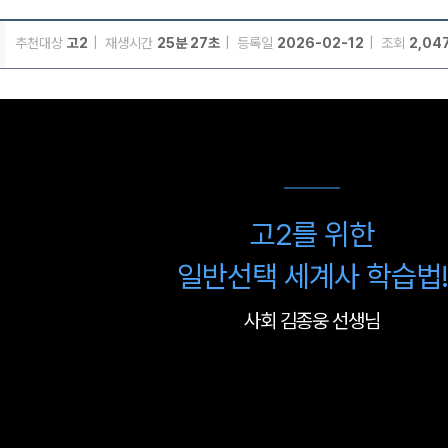
추천대상
고2
재생시간
25분 27초
등록일
2026-02-12
조회
2,04
메가스터디
고2를 위한
일반선택 세계사 학습법!
사회 김종웅 선생님