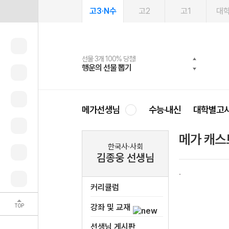
고3·N수
고2
고1
대
선물 3개 100% 당첨!
선물 100% 증정!
여름방학 스터디 캐시백
2027 러셀 단과
스마트러닝앱
메가패스
메가패스 수강생 무료혜택!
사회공헌 캠페인
행운의 선물 뽑기
메가스터디 X 올리브
메가런 썸머스쿨
강사 공개선발
설문 EVENT
3일 무료 체험권
메가클럽 멤버십
희망이룸 메가나눔
영
메가선생님
수능·내신
대학별고
메가 캐스
한국사·사회
김종웅 선생님
커리큘럼
TOP
강좌 및 교재
선생님 게시판