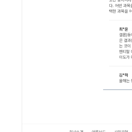
고민 중이시라
다. 어떤 과
택한 과목을 어
최*윤
결론)동
은 결과
는 것이
멘티할 
이도가 
김*하
올해는 