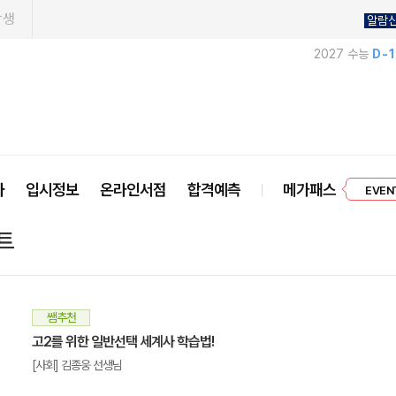
학생
알람
2027 수능
D-
프리미엄 
사
입시정보
온라인서점
합격예측
메가패스
EVEN
트
쌤추천
고2를 위한 일반선택 세계사 학습법!
[사회] 김종웅 선생님