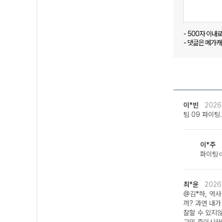
- 500자 이내
- 댓글은 메가
이*빈
2026
팀 09 파이팅.
이*주
화이팅
최*윤
2026
@김*하, 역사
까? 과연 내
잘할 수 있지않