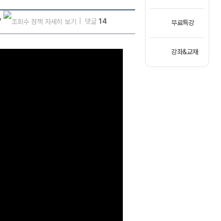
7
댓글
14
무료특강
강좌&교재