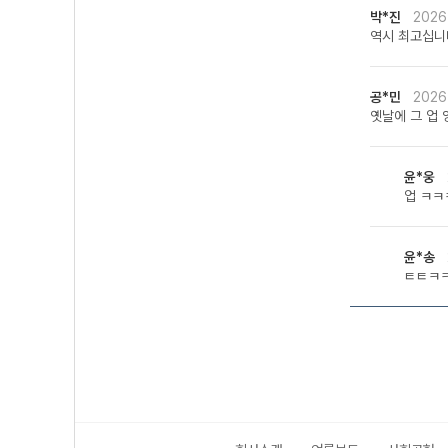
박*진
2026
역시 최고십니
공*민
2026
옛날에 그 업 
윤*웅
업 ㅋㅋ
윤*송
ㅌㅌㅋ