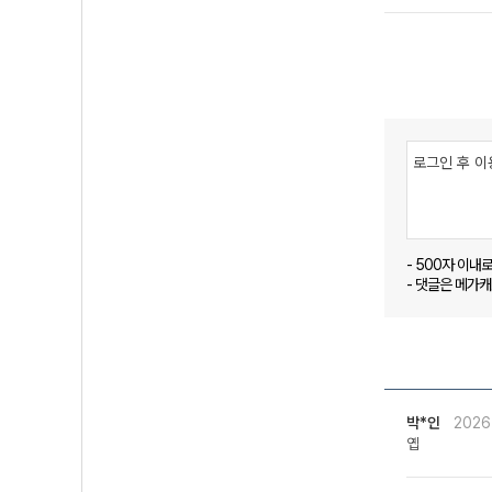
- 500자 이내
- 댓글은 메가
박*인
2026
옙