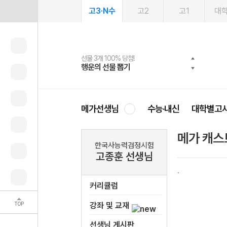
고3·N수
고2
고1
대
선물 3개 100% 당첨!
선물 100% 증정!
여름방학 스터디 캐시백
2027 러셀 단과
스마트러닝앱
메가패스
메가패스 수강생 무료혜택!
사회공헌 캠페인
행운의 선물 뽑기
메가스터디 X 올리브
메가런 썸머스쿨
강사 공개선발
설문 EVENT
3일 무료 체험권
메가클럽 멤버십
희망이룸 메가나눔
영
메가선생님
수능·내신
대학별고
메가 캐스
한국사능력검정시험
고종훈 선생님
커리큘럼
TOP
강좌 및 교재
선생님 게시판