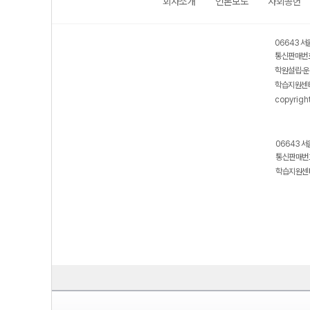
회사소개
언론보도
사회공헌
06643 서
통신판매번호
학원설립·운
학습지원센터
copyrigh
06643 서
통신판매번호
학습지원센터