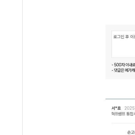
- 500자 이내
- 댓글은 메가
서*호
2025
헉!!!쌤!!!
손고