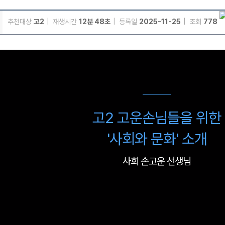
추천대상
고2
재생시간
12분 48초
등록일
2025-11-25
조회
778
메가스터디
고2 고운손님들을 위한
'사회와 문화' 소개
사회 손고운 선생님