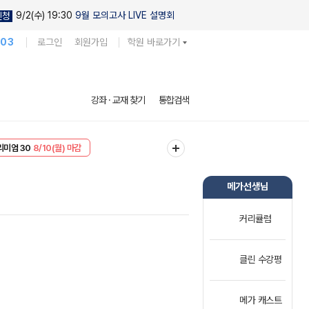
9/2(수) 19:30
9월 모의고사 LIVE 설명회
신청
103
로그인
회원가입
학원 바로가기
강좌 · 교재 찾기
통합검색
EVENT
8/10(월) 마감
리미엄 30
8/10(월) 마감
메가선생님
커리큘럼
클린 수강평
메가 캐스트