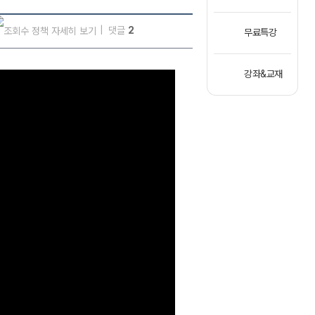
댓글
2
무료특강
강좌&교재