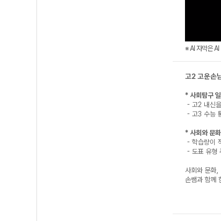
※ AI 자막은 
고2 고운손님
* 사회탐구 
- 고2 내신을
- 고3 수능
* 사회와 문
- 학습량이 
- 도표 유형 
사회와 문화,
손쌤과 함께 