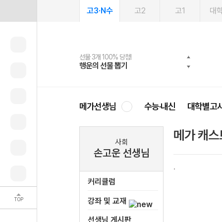
고3·N수
고2
고1
대
선물 3개 100% 당첨!
선물 100% 증정!
여름방학 스터디 캐시백
2027 러셀 단과
스마트러닝앱
메가패스
메가패스 수강생 무료혜택!
사회공헌 캠페인
행운의 선물 뽑기
메가스터디 X 올리브
메가런 썸머스쿨
강사 공개선발
설문 EVENT
3일 무료 체험권
메가클럽 멤버십
희망이룸 메가나눔
영
메가선생님
수능·내신
대학별고
메가 캐스
사회
손고운 선생님
커리큘럼
TOP
강좌 및 교재
선생님 게시판