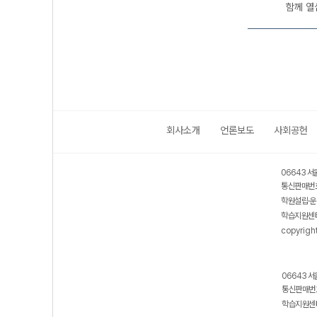
함께 열
회사소개
언론보도
사회공헌
06643 서
통신판매번호
학원설립·운
학습지원센터
copyrigh
06643 서
통신판매번호
학습지원센터