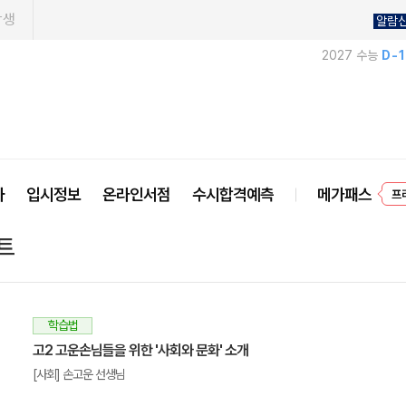
학생
알람
2027 수능
D-
사
입시정보
온라인서점
수시합격예측
메가패스
프
트
학습법
고2 고운손님들을 위한 '사회와 문화' 소개
[사회] 손고운 선생님