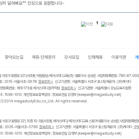
심히 달려봐요^^ 진심으로 응원합니다~
1
찾아오는길
제휴·단체문의
강사모집
인재채용
이용약관
개
울 서초구 효령로 321 (서초동, 덕원빌딩) 메가스터디교육(주) 대표이사 : 손성은 사업자등록번호 : 780-87-00
 : 2015-서울서초-0678
정보조회 >
신고기관명 : 서울특별시 서초구 호스팅제공자 : (주)케이티
영등록번호 : 제10176호 메가스터디원격학원
정보조회 >
신고기관명 : 서울특별시 강남교육지원청
 : 1599-1010 개인정보보호책임자 : 정보보안실 김영무
(keeper@megastudy.net)
tⓒ2014 megastudyEdu.co.,Ltd. All rights reserved.
울 서초구 효령로 321, 10층 10-1호(서초동, 메가스터디) 메가스터디교육 스토어 대표이사 : 손성은 사업자등록번호 :
 : 2026-서울서초-0769
정보조회 >
신고기관명 : 서울특별시 서초구 호스팅제공자 : (주)케이티
구매
 : 1599-1010 개인정보보호책임자 : 정보보안실 김영무
(keeper@megastudy.net)