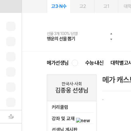
고3·N수
고2
고1
대
선물 3개 100% 당첨!
선물 100% 증정!
여름방학 스터디 캐시백
2027 러셀 단과
스마트러닝앱
메가패스
메가패스 수강생 무료혜택!
사회공헌 캠페인
행운의 선물 뽑기
메가스터디 X 올리브
메가런 썸머스쿨
강사 공개선발
설문 EVENT
3일 무료 체험권
메가클럽 멤버십
희망이룸 메가나눔
영
메가선생님
수능·내신
대학별고
메가 캐스
한국사·사회
김종웅 선생님
커리큘럼
TOP
강좌 및 교재
선생님 게시판