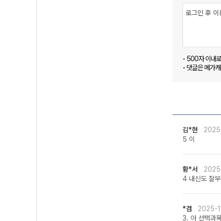
- 500자 이내
- 댓글은 메가
김*현
2025
5 이
황*서
2025
4 내신도 잘
*겸
2025-1
3. 아 선택과