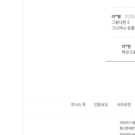
이*형
2025
그렇다면 2
그나저나 웅플
이*빈
특강으
회사소개
언론보도
사회공헌
06643 서
통신판매번호
학원설립·운