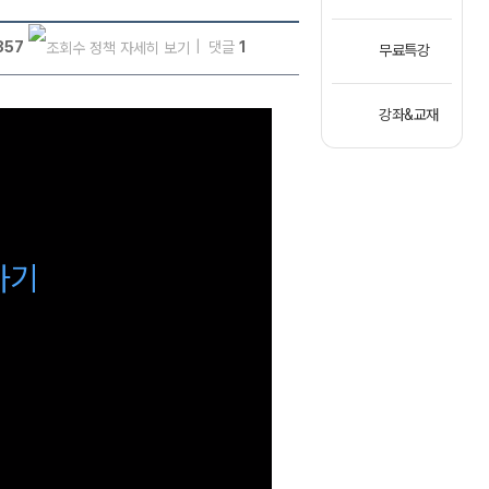
357
댓글
1
무료특강
강좌&교재
하기