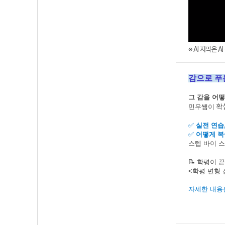
※ AI 자막은 
감으로 푸
그 감을 어
확
민우쌤이
✅
실전 연습
✅
어떻게 복
스텝 바이 
📝 학평이 
<학평 변형
자세한 내용은