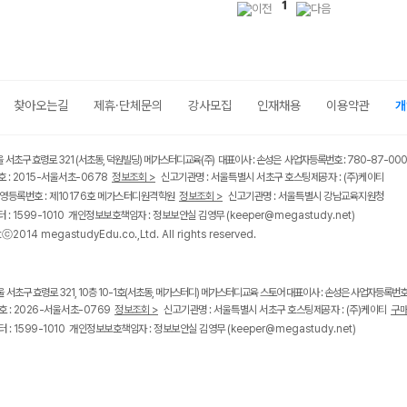
1
찾아오는길
제휴·단체문의
강사모집
인재채용
이용약관
개
울 서초구 효령로 321 (서초동, 덕원빌딩) 메가스터디교육(주) 대표이사 : 손성은 사업자등록번호 : 780-87-00
 : 2015-서울서초-0678
정보조회 >
신고기관명 : 서울특별시 서초구 호스팅제공자 : (주)케이티
영등록번호 : 제10176호 메가스터디원격학원
정보조회 >
신고기관명 : 서울특별시 강남교육지원청
 : 1599-1010 개인정보보호책임자 : 정보보안실 김영무
(keeper@megastudy.net)
tⓒ2014 megastudyEdu.co.,Ltd. All rights reserved.
울 서초구 효령로 321, 10층 10-1호(서초동, 메가스터디) 메가스터디교육 스토어 대표이사 : 손성은 사업자등록번호 :
 : 2026-서울서초-0769
정보조회 >
신고기관명 : 서울특별시 서초구 호스팅제공자 : (주)케이티
구매
 : 1599-1010 개인정보보호책임자 : 정보보안실 김영무
(keeper@megastudy.net)