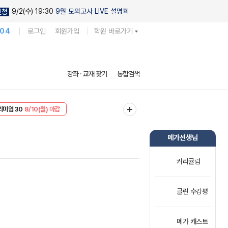
9/2(수) 19:30
9월 모의고사 LIVE 설명회
신청
104
로그인
회원가입
학원 바로가기
강좌 · 교재 찾기
통합검색
리미엄 30
8/10(월) 마감
EVENT
8/10(월) 마감
메가선생님
커리큘럼
클린 수강평
메가 캐스트