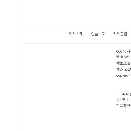
회사소개
언론보도
사회공헌
06643 서
통신판매번호
학원설립·운
학습지원센터
copyrigh
06643 서
통신판매번호
학습지원센터