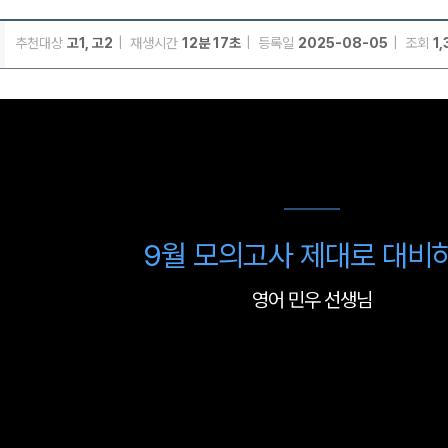
추천대상
고1, 고2
재생시간
12분 17초
등록일
2025-08-05
조회
1,
메가스터디
9월 모의고사 제대로 대비
영어 민우 선생님