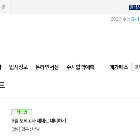
학생
알람
2027 수능
D-
프
사
입시정보
온라인서점
수시합격예측
메가패스
트
학습법
9월 모의고사 제대로 대비하기
[영어] 민우 선생님