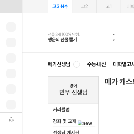
고3·N수
고2
고1
대
선물 3개 100% 당첨!
선물 100% 증정!
여름방학 스터디 캐시백
2027 러셀 단과
스마트러닝앱
메가패스
메가패스 수강생 무료혜택!
사회공헌 캠페인
행운의 선물 뽑기
메가스터디 X 올리브
메가런 썸머스쿨
강사 공개선발
설문 EVENT
3일 무료 체험권
메가클럽 멤버십
희망이룸 메가나눔
영
메가선생님
수능·내신
대학별고
메가 캐스
영어
민우 선생님
커리큘럼
TOP
강좌 및 교재
선생님 게시판