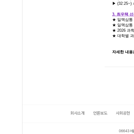
▶
(32:25
3. 최우택
★ 일맥삼통
★ 일맥삼통
★ 2026 과학
★ 대학별 
자세한 내용
회사소개
언론보도
사회공헌
06643 서