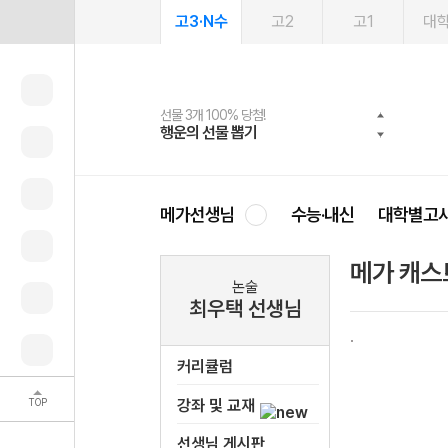
고3·N수
고2
고1
대
선물 3개 100% 당첨!
선물 100% 증정!
2027 러셀 단과
스마트러닝앱
메가패스
메가패스 수강생 무료혜택!
사회공헌 캠페인
행운의 선물 뽑기
메가스터디 X 올리브
강사 공개선발
설문 EVENT
3일 무료 체험권
메가클럽 멤버십
희망이룸 메가나눔
영
메가선생님
수능·내신
대학별고
메가 캐스
논술
최우택 선생님
커리큘럼
TOP
강좌 및 교재
선생님 게시판