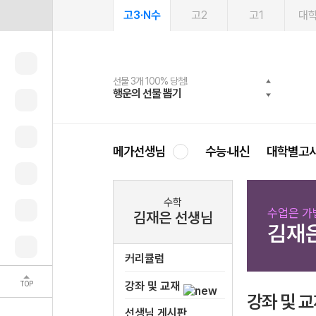
고3·N수
고2
고1
대
선물 3개 100% 당첨!
선물 100% 증정!
여름방학 스터디 캐시백
2027 러셀 단과
스마트러닝앱
메가패스
메가패스 수강생 무료혜택!
사회공헌 캠페인
행운의 선물 뽑기
메가스터디 X 올리브
메가런 썸머스쿨
강사 공개선발
설문 EVENT
3일 무료 체험권
메가클럽 멤버십
희망이룸 메가나눔
영
메가선생님
수능·내신
대학별고
수학
수업은 가볍
김재은 선생님
김재
커리큘럼
TOP
강좌 및 교재
강좌 및 
선생님 게시판