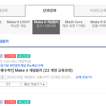
체강좌
단과강좌
비타민교
서
Make It LIGHT
Make It 개념원리
Math Core
Make It S
확실한 개념
필수+심화유형
개념-유형 1:1매칭
문풀+학평
메가스터디
개념원리
강
22개정
내신집중
1] 수능+내신 (개념학습)
고등기본 #전범위개념 #노베도이해
공통수학1] Make it 개념원리 (22 개정 교육과정)
[온라인서점] 개념원리 공통수학1-22개정 (2026년용)
교재 맛보기
>
교재
OT
통강 맛보기
1
▼
강
22개정
내신집중