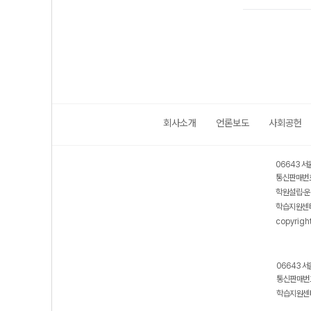
회사소개
언론보도
사회공헌
06643 서
통신판매번호
학원설립·운
학습지원센터
copyrigh
06643 서
통신판매번호
학습지원센터