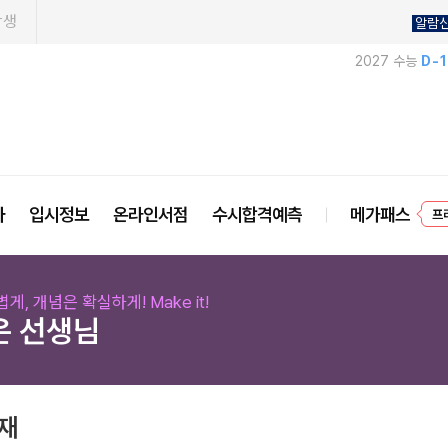
학생
알람
2027 수능
D-
프
사
입시정보
온라인서점
수시합격예측
메가패스
게, 개념은 확실하게! Make it!
은 선생님
교재