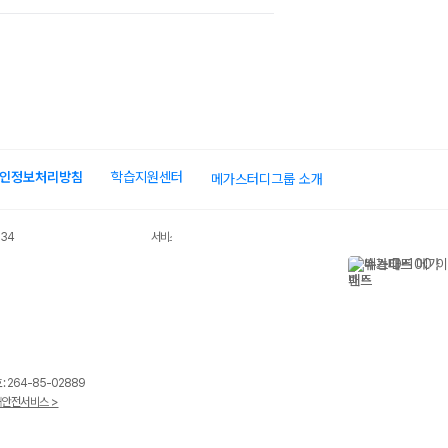
장바구
인정보처리방침
학습지원센터
메가스터디그룹 소개
장바구
034
서비스 가입사실 확인
 264-85-02889
장바구
안전서비스 >
니