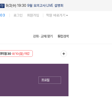
9/2(수) 19:30
9월 모의고사 LIVE 설명회
신청
103
로그인
회원가입
학원 바로가기
강좌 · 교재 찾기
통합검색
리미엄 30
8/10(월) 마감
EVENT
8/10(월) 마감
프로필