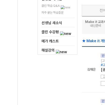
클린 학습 Q&A
전
자주 묻는 학습질문
Make it 교과
선생님 새소식
내신준비
클린 수강평
★ Make it 
메가 캐스트
해설강의
완
[고
#
김재은
[
완