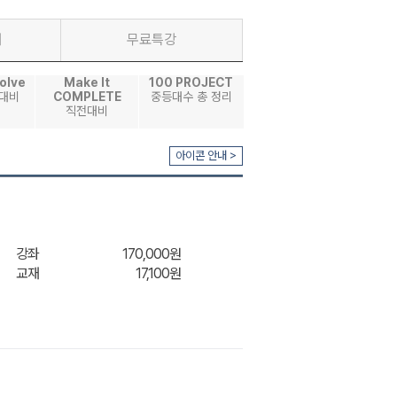
재
무료특강
olve
Make It
100 PROJECT
대비
COMPLETE
중등대수 총 정리
직전대비
아이콘 안내 >
강좌
170,000원
교재
17,100원