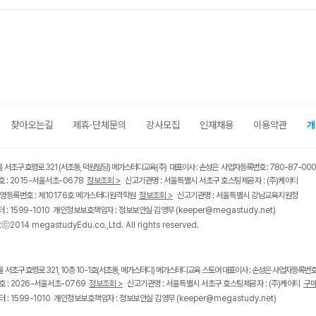
찾아오는길
제휴·단체문의
강사모집
인재채용
이용약관
개
울 서초구 효령로 321 (서초동, 덕원빌딩) 메가스터디교육(주) 대표이사 : 손성은 사업자등록번호 : 780-87-00
 : 2015-서울서초-0678
정보조회 >
신고기관명 : 서울특별시 서초구 호스팅제공자 : (주)케이티
영등록번호 : 제10176호 메가스터디원격학원
정보조회 >
신고기관명 : 서울특별시 강남교육지원청
 : 1599-1010 개인정보보호책임자 : 정보보안실 김영무
(keeper@megastudy.net)
tⓒ2014 megastudyEdu.co.,Ltd. All rights reserved.
울 서초구 효령로 321, 10층 10-1호(서초동, 메가스터디) 메가스터디교육 스토어 대표이사 : 손성은 사업자등록번호 :
 : 2026-서울서초-0769
정보조회 >
신고기관명 : 서울특별시 서초구 호스팅제공자 : (주)케이티
구매
 : 1599-1010 개인정보보호책임자 : 정보보안실 김영무
(keeper@megastudy.net)