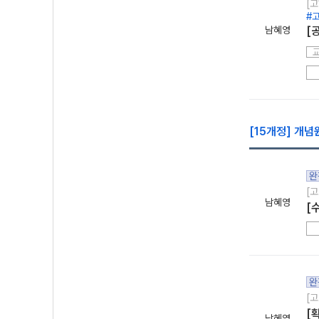
[고
#
남혜영
[
[15개정] 개념
완
[고
남혜영
[
완
[고
[
남혜영