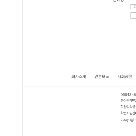
회사소개
언론보도
사회공헌
06643 서
통신판매번호
학원설립·운
학습지원센터
copyrigh