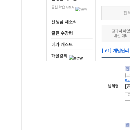
클린 학습 Q&A
전
선생님 새소식
교과서 혜영
클린 수강평
내신 대비
메가 캐스트
[고1] 개념원리
해설강의
완
[고
#
남혜영
[
완