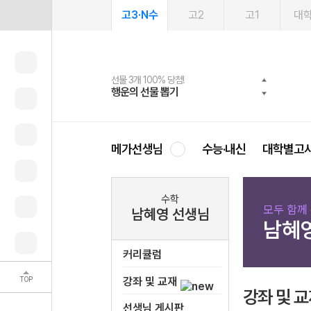
고3·N수
고2
고1
대
선물 3개 100% 당첨!
선물 100% 증정!
여름방학 스터디 캐시백
2027 러셀 단과
스마트러닝앱
메가패스
메가패스 수강생 무료혜택!
사회공헌 캠페인
행운의 선물 뽑기
메가스터디 X 올리브
메가런 썸머스쿨
강사 공개선발
설문 EVENT
3일 무료 체험권
메가클럽 멤버십
희망이룸 메가나눔
영
메가선생님
수능·내신
대학별고
수학
모두 함께
남혜영 선생님
남혜
커리큘럼
TOP
강좌 및 교재
강좌 및 
선생님 게시판