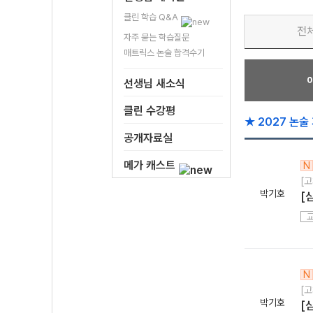
클린 학습 Q&A
전
자주 묻는 학습질문
매트릭스 논술 합격수기
선생님 새소식
클린 수강평
★ 2027 논술
공개자료실
메가 캐스트
N
[고
박기호
[
N
[고
박기호
[