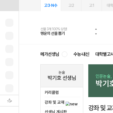
고3·N수
고2
고1
대
선물 3개 100% 당첨!
선물 100% 증정!
여름방학 스터디 캐시백
2027 러셀 단과
스마트러닝앱
메가패스
메가패스 수강생 무료혜택!
사회공헌 캠페인
행운의 선물 뽑기
메가스터디 X 올리브
메가런 썸머스쿨
강사 공개선발
설문 EVENT
3일 무료 체험권
메가클럽 멤버십
희망이룸 메가나눔
영
메가선생님
수능·내신
대학별고
논술
인문논술,
박기호 선생님
박기
커리큘럼
TOP
강좌 및 교재
강좌 및 
선생님 게시판