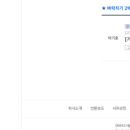
★ 벼락치기 2
완
[고
박기호
[
회사소개
언론보도
사회공헌
06643 서