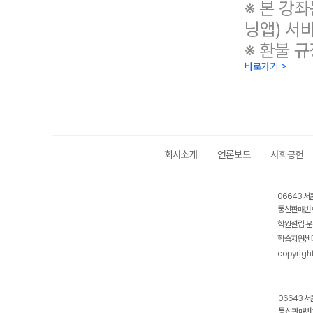
※ 본 강
닝앱) 서
※ 환불 
바로가기 >
회사소개
언론보도
사회공헌
보호 관리체계 ISMS 인증획득
인터넷 저작권 지킴이 - 클린사이트
06643 서
통신판매번호
학원설립·운
학습지원센터
copyrigh
06643 서
통신판매번호