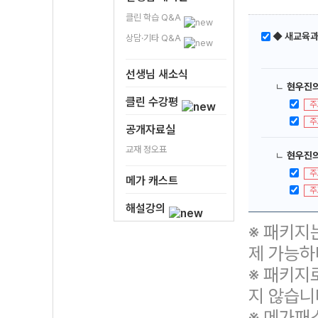
클린 학습 Q&A
◆ 새교육과
상담·기타 Q&A
선생님 새소식
ㄴ
현우진의
클린 수강평
주
주
공개자료실
교재 정오표
ㄴ
현우진의
주
메가 캐스트
주
해설강의
※ 패키지
제 가능하
※ 패키지
지 않습니
※ 메가패