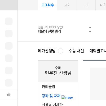
고3·N수
고2
고1
대
선물 3개 100% 당첨!
선물 100% 증정!
여름방학 스터디 캐시백
2027 러셀 단과
스마트러닝앱
메가패스
메가패스 수강생 무료혜택!
사회공헌 캠페인
행운의 선물 뽑기
메가스터디 X 올리브
메가런 썸머스쿨
강사 공개선발
설문 EVENT
3일 무료 체험권
메가클럽 멤버십
희망이룸 메가나눔
영
메가선생님
수능·내신
대학별고
수학
현우진 선생님
커리큘럼
TOP
강좌 및 교재
선생님 게시판