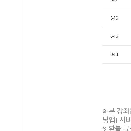
647
646
645
644
※ 본 강
닝앱) 서
※ 환불 