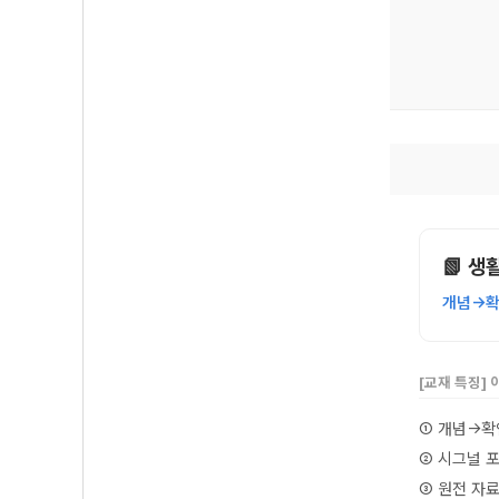
📗 생
개념→확
[교재 특징]
① 개념→확
② 시그널 
③ 원전 자