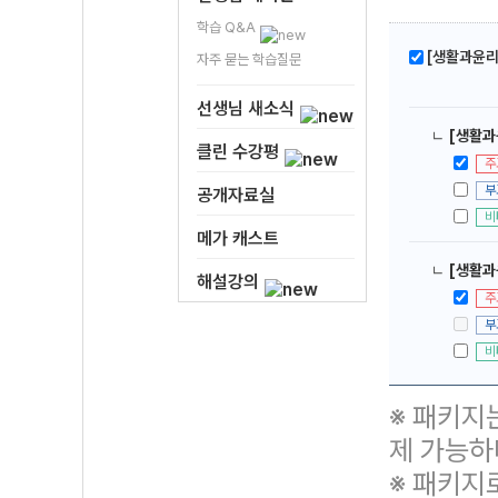
학습 Q&A
[생활과윤리]
자주 묻는 학습질문
선생님 새소식
ㄴ
[생활과윤
클린 수강평
주
부
공개자료실
비
메가 캐스트
ㄴ
[생활과
해설강의
주
부
비
※ 패키지
제 가능하
※ 패키지