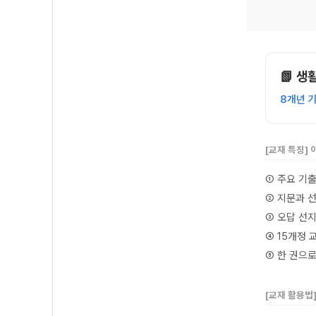
📗 
8개년 
[교재 특징]
① 주요 기
② 지문과 
③ 오답 선
④ 15개정 
⑤ 한 권으
[교재 활용법