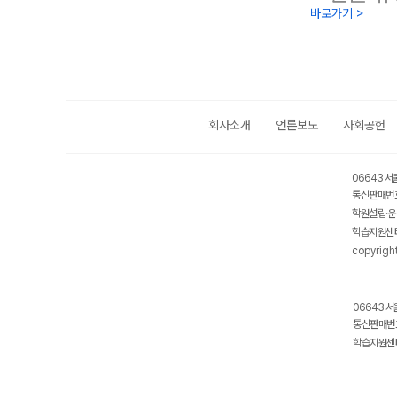
바로가기 >
회사소개
언론보도
사회공헌
보호 관리체계 ISMS 인증획득
인터넷 저작권 지킴이 - 클린사이트
06643 서
통신판매번호
학원설립·운
학습지원센터
copyrigh
06643 서
통신판매번호
학습지원센터