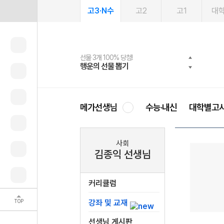
고3·N수
고2
고1
대
선물 3개 100% 당첨!
선물 100% 증정!
여름방학 스터디 캐시백
2027 러셀 단과
스마트러닝앱
메가패스
메가패스 수강생 무료혜택!
사회공헌 캠페인
행운의 선물 뽑기
메가스터디 X 올리브
메가런 썸머스쿨
강사 공개선발
설문 EVENT
3일 무료 체험권
메가클럽 멤버십
희망이룸 메가나눔
영
메가선생님
수능·내신
대학별고
사회
김종익 선생님
커리큘럼
TOP
강좌 및 교재
선생님 게시판