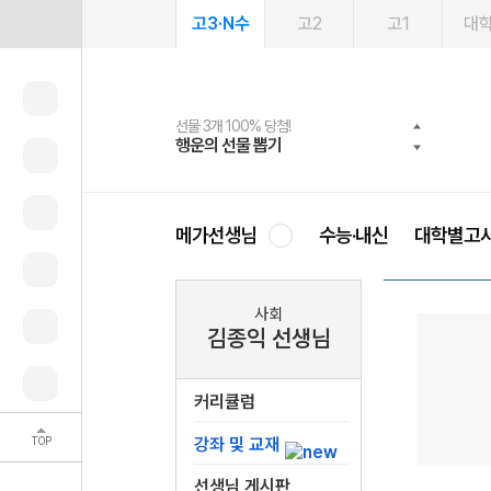
고3·N수
고2
고1
대
선물 3개 100% 당첨!
선물 100% 증정!
여름방학 스터디 캐시백
2027 러셀 단과
스마트러닝앱
메가패스
메가패스 수강생 무료혜택!
사회공헌 캠페인
행운의 선물 뽑기
메가스터디 X 올리브
메가런 썸머스쿨
강사 공개선발
설문 EVENT
3일 무료 체험권
메가클럽 멤버십
희망이룸 메가나눔
영
메가선생님
수능·내신
대학별고
사회
김종익 선생님
커리큘럼
TOP
강좌 및 교재
선생님 게시판