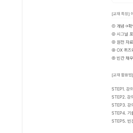
[교재 특징]
① 개념→확
② 시그널 
③ 원전 자
④ OX 퀴
⑤ 빈칸 채
[교재 활용법
STEP1. 
STEP2.
STEP3. 
STEP4. 
STEP5.