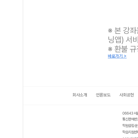
※ 본 강
닝앱) 서
※ 환불 
바로가기 >
회사소개
언론보도
사회공헌
보호 관리체계 ISMS 인증획득
인터넷 저작권 지킴이 - 클린사이트
06643 서
통신판매번호
학원설립·운
학습지원센터