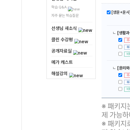
학습 Q&A
[생윤+윤사]
자주 묻는 학습질문
선생님 새소식
ㄴ
[생활과윤
클린 수강평
주
부
공개자료실
비
메가 캐스트
ㄴ
[윤리와사
해설강의
주
부
비
※ 패키지
제 가능하
※ 패키지