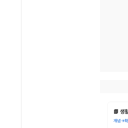
📗 생
개념→확