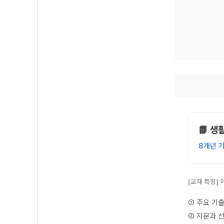
📗 
8개년 
[교재 특징]
① 주요 기
② 지문과 