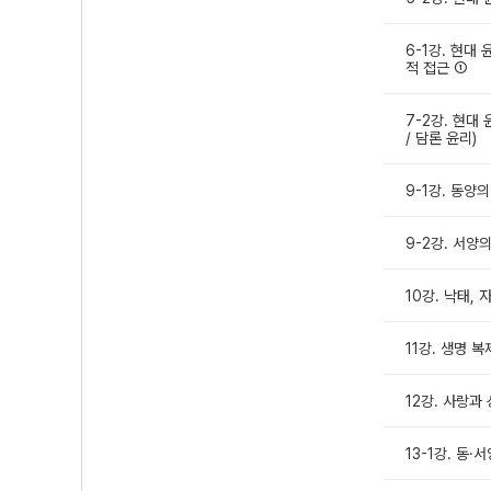
6-1강. 현대 
적 접근 ①
7-2강. 현대
/ 담론 윤리)
9-1강. 동양
9-2강. 서양
10강. 낙태, 
11강. 생명 
12강. 사랑과
13-1강. 동·