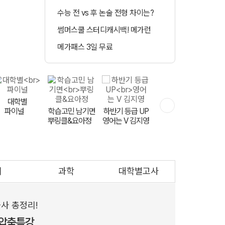
수능 전 vs 후 논술 전형 차이는?
정시 합격예측 
썸머스쿨 스터디캐시백! 메가런
매일 수강 미션 도
메가패스 3일 무료
메가클럽 멤버십 
측
대학별
파이널
학습고민 남기면
하반기 등급 UP
실전 모고 훈련
뿌링클&요아정
FINAL 천우신조
영어는 V 김지영
회
과학
대학별고사
문항 출제자
공개 모집
사 총정리!
 압축특강