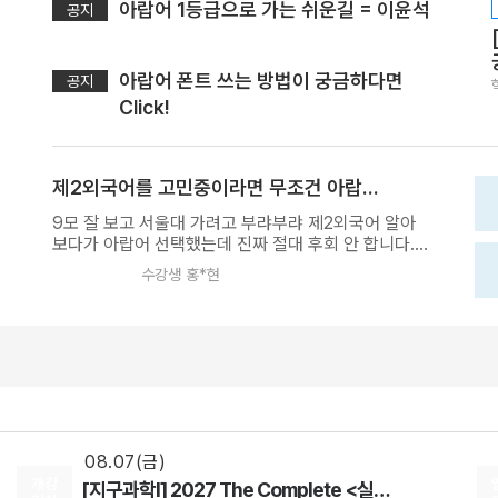
아랍어 1등급으로 가는 쉬운길 = 이윤석
공지
아랍어 폰트 쓰는 방법이 궁금하다면
공지
Click!
제2외국어를 고민중이라면 무조건 아랍어!!
9모 잘 보고 서울대 가려고 부랴부랴 제2외국어 알아
08.18(화)
보다가 아랍어 선택했는데 진짜 절대 후회 안 합니다..
[사회문화] 2027 적자생존 모의고사 시즌2
ㅠㅠ 9월말부터 하루에 한시간은 꼭 해줬고 저녁 먹을
수강생 홍*현
[15개정] 일반사회
최적
선생님
때는 항상 아랍어 단어장과 함께 밥 먹었습니다. 재수
08.07(금)
생활 막바지 때 선생님 강의가 진짜 너무 웃겨서 힐링이
었던 기억이 나네요...ㅠㅠ 혹시 이 글을 보고 아랍어 고
[행성우주과학] 미래엔 교과서 파헤치기
민하는 중이라면 저는 무조건 추천합니다. 9월말부터 1
행성우주과학
오준석
선생님
달 정도만 하루 1시간씩 투자하고 강의만 다 들어도 1등
08.07(금)
급은 진짜 누워서 떡먹기! 요즘 아랍어 시험도 진짜 쉽
[통합과학] Build Up 암기편 (고2 개념 압축)
기 때문에 정말 추천합니다... 수능 끝나고 글을 읽지도
쓰지도 않아서 제가 뭐라하는지 잘 모르겠네요... 환급
통합과학
장풍
선생님
받으려고 들어왔다가 이윤석 선생님한테 너무 감사해
08.07(금)
서 후기 쓰는 중입니다ㅠㅠ 그정도로 추천하는 강의니
개강
[지구과학I] 2027 The Complete <실전 모의고사> 시즌3
까 꼭 들으세요! 아 그리고 진짜 책은 무조건 사세요...