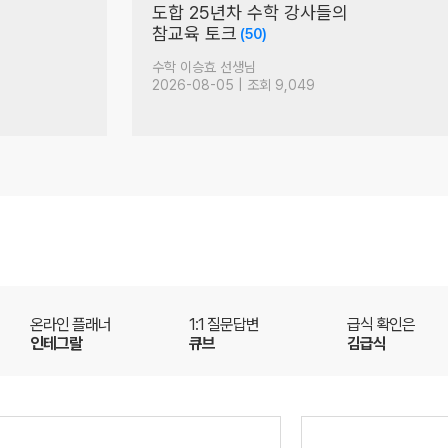
도합 25년차 수학 강사들의
참교육 토크
(50)
수학 이승효 선생님
2026-08-05 | 조회 9,049
온라인 플래너
1:1 질문답변
급식 확인은
인테그랄
큐브
김급식