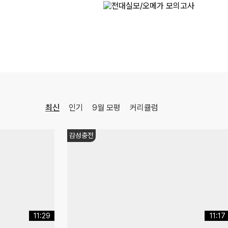
[정치와법] 2027 적자생존 모의고사 시즌2
[15개정] 일반사회
최적
선생님
08.18(화)
[사회문화] 2027 적자생존 모의고사 시즌2
[15개정] 일반사회
최적
선생님
08.07(금)
[행성우주과학] 미래엔 교과서 파헤치기
행성우주과학
오준석
선생님
최신
인기
9월 모평
커리큘럼
감성충전
11:29
11:17