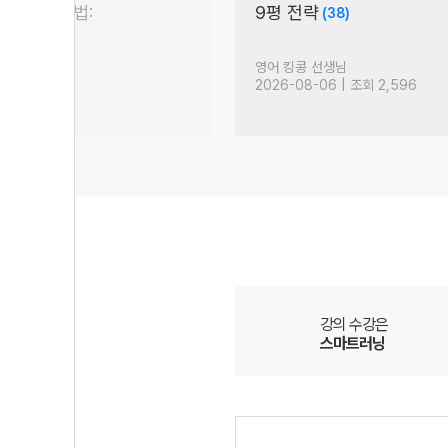
 논술 대비법:
9평 전략
(38)
생님
영어 킹콩 선생님
| 조회 1,504
2026-08-06 | 조회 2,596
강의 수강은
스마트러닝