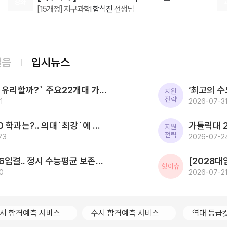
강좌
[15개정] 지구과학l
함석진
선생님
저도 첨에 안사고 공부했는데 책 없으면 절대 제대로 공
부 못 해요... 서울대 가려면 이정도는 하세여 아 그리고
08.07(금)
중간에 쌤이 해주시는 격려 말씀도 진짜 도움 많이 되었
2027 평가원 출제요소만 담은 N제 [SNS3.5] 수학Ⅰ+수학Ⅱ
어요ㅠㅠㅠ 진심으로 감사했
수학
이승효
선생님
08.08(토)
걸음
입시뉴스
[윤리와사상] 2027 ZIP-UP N제
[15개정] 윤리
어준규
선생님
[2027대입] `사탐런 유리할까?` 주요22개대 가운데 수시 `사탐런 불가` 서울대 등 6개교 `수능최저 과탐지정`
08.08(토)
지원
전략
1
[생활과윤리] 2027 FINAL FIVE ZONE 모의고사 (시즌1)
2026-07-31
[15개정] 윤리
어준규
선생님
2026 SKY 입결 톱10 학과는?.. 의대`최강`에 첨단학과/무전공/경제 약진 ‘다변화 흐름`
08.10(월)
지원
전략
73
[공통영어2 YBM(김)] 점수가 되는 영어 감각 교과서
2026-07-2
영어
김엄지
선생님
한국전통문화대 2026입결.. 정시 수능평균 보존과학 1.5등급 `최고` 국가유산관리 전통건축/무형유산 톱3
08.10(월)
핫이슈
0
[인문학과 윤리] 캔버스 교과서 리베르스쿨
2026-07-21
인문학과 윤리
윤재준
선생님
08.10(월)
[공통영어2 비상] 점수가 되는 영어 감각 교과서
시 합격예측 서비스
수시 합격예측 서비스
역대 등급
영어
김엄지
선생님