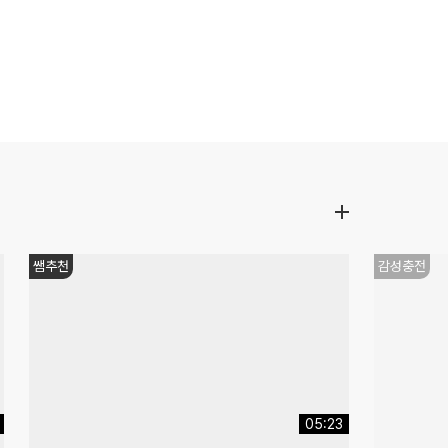
쌤추천
감성충전
05:23