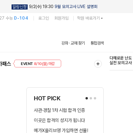
9/2(수) 19:30
9월 모의고사 LIVE 설명회
알람신청
27 수능
D-104
로그인
회원가입
학원 바로가기
다채로운 난도
강좌 · 교재 찾기
통합검색
실전 모의고사
EVENT
8/10(월) 마감
현우진의
가패스
프리미엄 30
8/10(월) 마감
킬링캠프 시즌
HOT PICK
사관·경찰 1차 시험 합격 인증
수시 합격예측 
이곳은 합격의 성지가 됩니다
국어 다상다독 
메가X올리브영 가입하면 선물!
장학금 총 9천! 