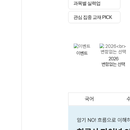
과목별 실력업
관심 집중 교재 PICK
이벤트
2026
변함없는 선택
국어
AI
스마트 매쓰
인테그랄/
큐브/김급식
암기 NO! 흐름으로 이