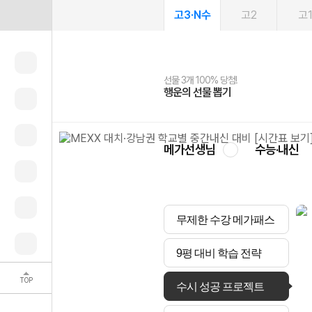
고3·N수
고2
고
선물 3개 100% 당첨!
선물 100% 증정!
여름방학 스터디 캐시백
2027 러셀 단과
스마트러닝앱
메가패스
메가패스 수강생 무료혜택!
사회공헌 캠페인
행운의 선물 뽑기
메가스터디 X 올리브
메가런 썸머스쿨
강사 공개선발
설문 EVENT
3일 무료 체험권
메가클럽 멤버십
희망이룸 메가나눔
영
메가선생님
수능·내신
무제한 수강 메가패스
9평 대비 학습 전략
TOP
수시 성공 프로젝트