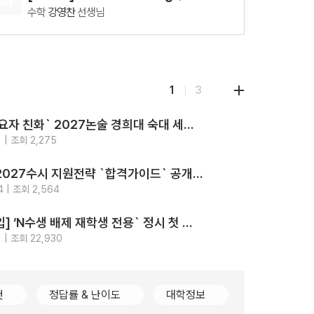
교재
수학
강영찬
선생님
08.11(화)
[29427] 2027 Fine-Tuning 수2
수학
강영찬
선생님
08.11(화)
1
3
[28337] AddON 확률과 통계
수학
강영찬
선생님
‘최고의 수요자 친화` 2027논술 경희대 숙대 세종대 성신여대 광운대 5개교.. 모의논술/채점/해설영상/가이드북 4종 제공
08.12(수)
지원
전략
 | 조회 2,275
[29860] 강민철의 기본2 문학 (2권 SET)
2026-
강의
국어
강민철
선생님
가톨릭대 2027수시 지원전략 `합격가이드` 공개.. `입결부터 면접문항 합격사례까지 총망라`
08.18(화)
지원
전략
4 | 조회 2,564
[29542] 2027 김기현 컬렉션 - 실전 모의고사 <시즌1>
2026-
강의
수학
김기현
선생님
[2028대입] ‘N수생 배제 재학생 전용` 정시 첫 등장.. 고대489명 서강대90명
08.07(금)
지원
전략
 | 조회 22,930
[29874] 2027 지구과학I The Complete 실전모의고사 시즌3
2026-
[15개정] 지구과학l
함석진
선생님
컷
정답률 & 난이도
대학정보