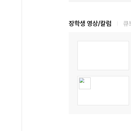
장학생 영상/칼럼
큐