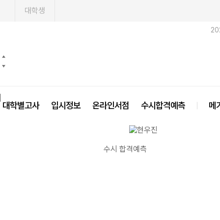
1
대학생
20
닫기
대학별고사
입시정보
온라인서점
수시합격예측
메