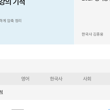
6강의 기적
하게 압축 정리
한국사 김종웅
영어
한국사
사회
석