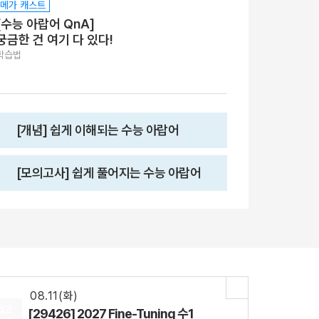
메가 캐스트
[수능 아랍어 QnA]
궁금한 건 여기 다 있다!
학습법
[개념] 쉽게 이해되는 수능 아랍어
08.18(화)
[29542] 2027 김기현 컬렉션 - 실전 모의고사 <시즌1>
[모의고사] 쉽게 풀어지는 수능 아랍어
수학
김기현
선생님
08.07(금)
[29874] 2027 지구과학I The Complete 실전모의고사 시즌3
[15개정] 지구과학l
함석진
선생님
08.07(금)
[29916] 수능 통합과학 BUILD UP 암기편
통합과학
장풍
선생님
08.11(화)
입고
[29426] 2027 Fine-Tuning 수1