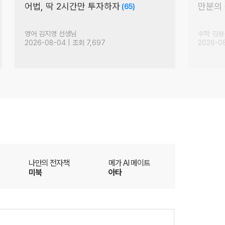
어법, 딱 2시간만 투자하자
만분의 
(65)
영어 김지영 선생님
수학 김성
2026-08-04 | 조회 7,697
2026-08
더
나만의 전자책
메가 AI 메이트
미북
아타