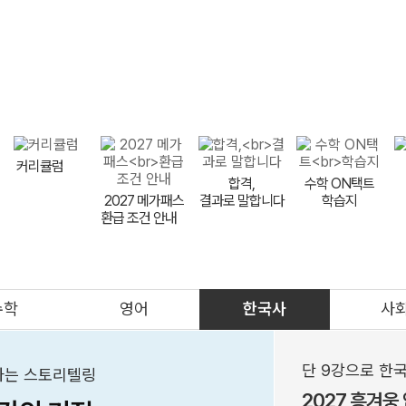
지원 핵심 원칙
전형별 전략
대학별 입결 분석
수시 합격예
메가스터디
커리큘럼
합격,
수학 ON택트
2027 메가패스
결과로 말합니다
학습지
환급 조건 안내
meBOOK
제안하기
수학
영어
한국사
사
의대
메가클럽
프리미엄관
멤버십
단 9강으로 한국
해하는 스토리텔링
2027 흥겨웅