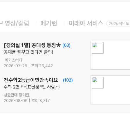
08.10(월)
[윤리와 사상] 캔버스 완자
윤리와 사상
윤재준
선생님
브 영상/칼럼
메가런
미래야 서비스
08.10(월)
2026학년도
[공통영어2 미래엔] 점수가 되는 영어 감각 교과서
영어
김엄지
선생님
08.12(수)
[강의실 1열] 공대생 등장★
(63)
2027 김기현의 COLLECTION 모의고사 시즌1
공대를 꿈꾸고 있다면 클릭!
수학
김기현
선생님
메가스터디
08.14(금)
2026-07-28 | 조회 26,442
[22개정] 강민철의 기본2 [문학]
국어
강민철
선생님
전수학2등급이면만족이요
(102)
08.14(금)
수학 2면 *목표달성*인 사람~!
ONSET 모의고사 - 시즌1
성균관대 황예린
수학
강영찬
선생님
2026-08-06 | 조회 8,317
08.17(월)
[22개정] [확률과 통계] 김기현의 수능 KICK-OFF
수학
김기현
선생님
08.18(화)