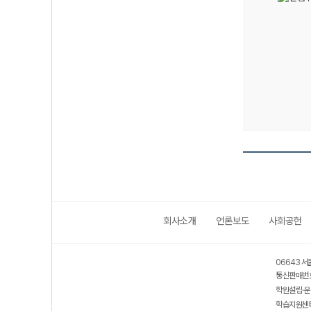
회사소개
언론보도
사회공헌
보호 관리체계 ISMS 인증획득
인터넷 저작권 지킴이 - 클린사이트
06643 서
통신판매번호
학원설립·운
학습지원센터