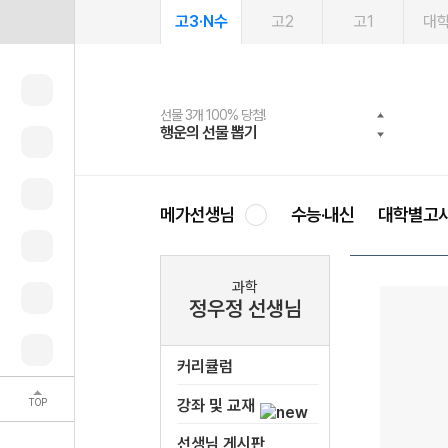
고3·N수
고2
고1
대
선물 3개 100% 당첨!
선물 100% 증정!
여름방학 스터디 캐시백
2027 러셀 단과
스마트러닝앱
메가패스
메가패스 수강생 무료혜택!
사회공헌 캠페인
행운의 선물 뽑기
메가스터디 X 올리브
메가런 썸머스쿨
강사 공개선발
설문 EVENT
3일 무료 체험권
메가클럽 멤버십
희망이룸 메가나눔
영
메가선생님
수능·내신
대학별고
과학
정우정 선생님
커리큘럼
TOP
강좌 및 교재
선생님 게시판