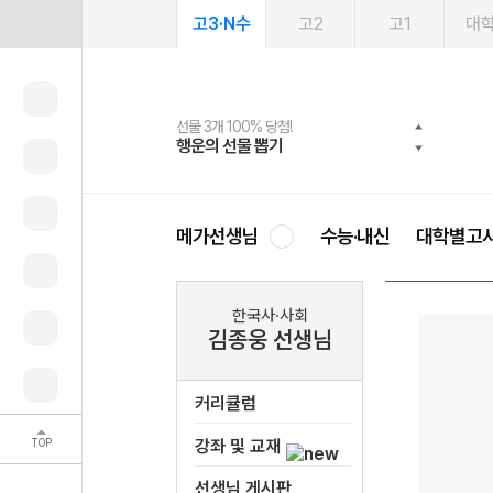
고3·N수
고2
고1
대
선물 3개 100% 당첨!
선물 100% 증정!
여름방학 스터디 캐시백
2027 러셀 단과
스마트러닝앱
메가패스
메가패스 수강생 무료혜택!
사회공헌 캠페인
행운의 선물 뽑기
메가스터디 X 올리브
메가런 썸머스쿨
강사 공개선발
설문 EVENT
3일 무료 체험권
메가클럽 멤버십
희망이룸 메가나눔
영
메가선생님
수능·내신
대학별고
한국사·사회
김종웅 선생님
커리큘럼
TOP
강좌 및 교재
선생님 게시판