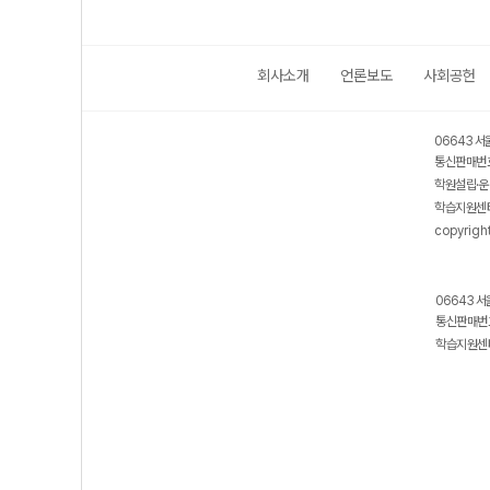
회사소개
언론보도
사회공헌
보호 관리체계 ISMS 인증획득
인터넷 저작권 지킴이 - 클린사이트
06643 서
통신판매번호
학원설립·운
학습지원센터
copyrigh
06643 서
통신판매번호
학습지원센터