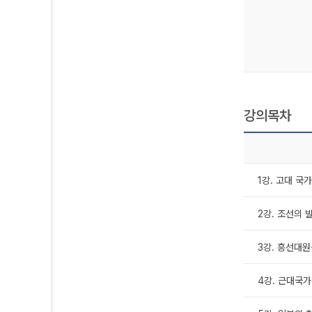
강의목차
1강. 고대 국
2강. 조선의 
3강. 흥선대
4강. 근대국가