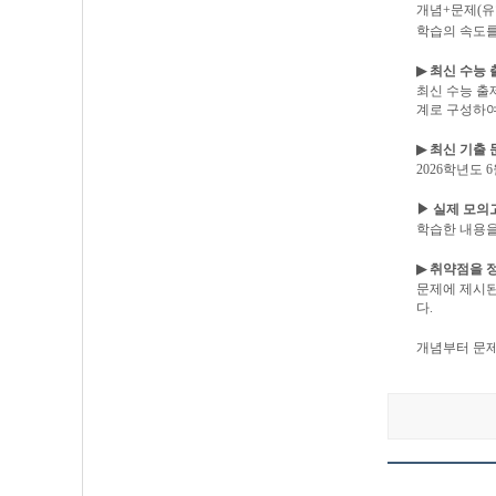
개념
+
문제
(
유
학습의 속도
▶
최신 수능 
최신 수능 출
계로 구성하
▶
최신 기출 
2026
학년도
6
▶
실제 모의
학습한 내용을
▶
취약점을 
문제에 제시된
다
.
개념부터 문제