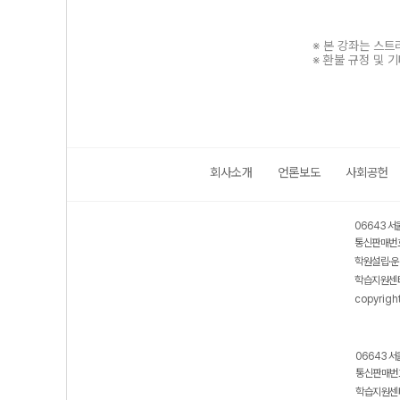
※ 본 강좌는 스
※ 환불 규정 및 
회사소개
언론보도
사회공헌
보호 관리체계 ISMS 인증획득
인터넷 저작권 지킴이 - 클린사이트
06643 서
통신판매번호
학원설립·운
학습지원센터
copyrigh
06643 서
통신판매번호
학습지원센터