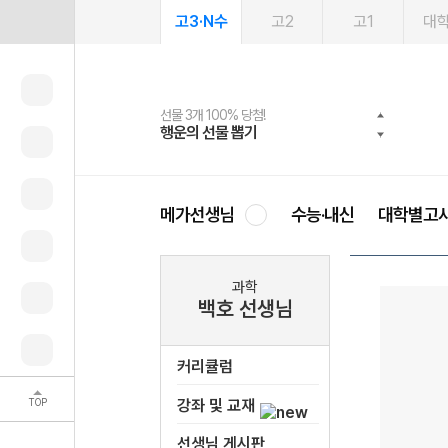
고3·N수
고2
고1
대
선물 3개 100% 당첨!
선물 100% 증정!
여름방학 스터디 캐시백
2027 러셀 단과
스마트러닝앱
메가패스
메가패스 수강생 무료혜택!
사회공헌 캠페인
행운의 선물 뽑기
메가스터디 X 올리브
메가런 썸머스쿨
강사 공개선발
설문 EVENT
3일 무료 체험권
메가클럽 멤버십
희망이룸 메가나눔
영
메가선생님
수능·내신
대학별고
과학
백호 선생님
커리큘럼
TOP
강좌 및 교재
선생님 게시판