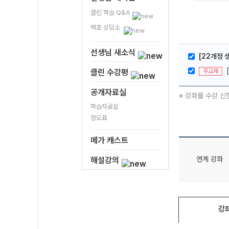
클린 학습 Q&A
백호 상담소
선생님 새소식
[22개정 
주교재
클린 수강평
공개자료실
※ 강좌를 수강 신
학습자료실
정오표
메가 캐스트
연계 강좌
해설강의
강