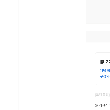
📗 
개념 점
구성되
[교재 특징
① 객관식