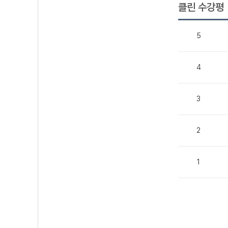
클린 수강평
5
4
3
2
1