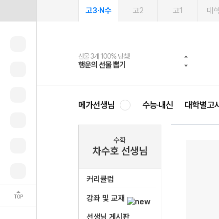
고3·N수
고2
고1
대
선물 3개 100% 당첨!
선물 100% 증정!
여름방학 스터디 캐시백
2027 러셀 단과
스마트러닝앱
메가패스
메가패스 수강생 무료혜택!
사회공헌 캠페인
행운의 선물 뽑기
메가스터디 X 올리브
메가런 썸머스쿨
강사 공개선발
설문 EVENT
3일 무료 체험권
메가클럽 멤버십
희망이룸 메가나눔
영
메가선생님
수능·내신
대학별고
수학
차수호 선생님
커리큘럼
TOP
강좌 및 교재
선생님 게시판