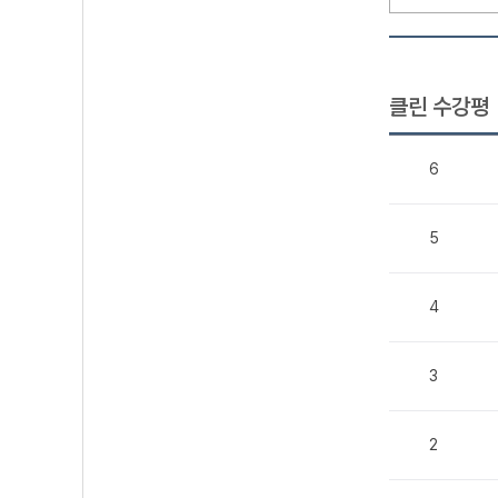
클린 수강평
6
5
4
3
2