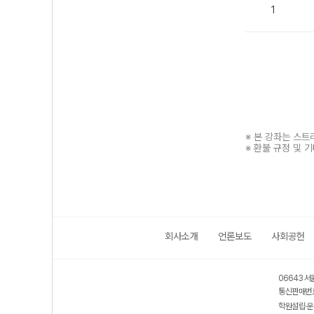
1
※ 본 강좌는 스
※ 환불 규정 및 
회사소개
언론보도
사회공헌
보호 관리체계 ISMS 인증획득
인터넷 저작권 지킴이 - 클린사이트
06643 서
통신판매번호
학원설립·운