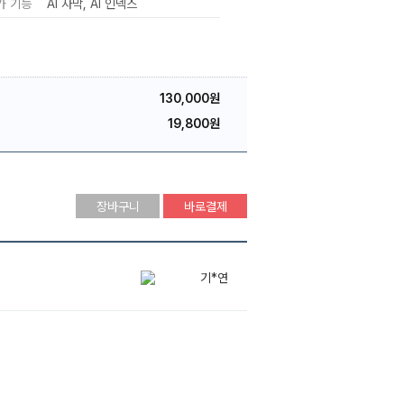
가 기능
AI 자막
AI 인덱스
130,000원
19,800원
장바구니
바로결제
기*연
김*은
문법의 지배자, 문법의 권위자, 문법의 황제, 문법의 제왕, 문법의 군림자, 문법의 마스터, 문법의 신, 문법의 대마왕, 문법의 대명사, 문법의 정석, 문법의 전설, 문법의 표본, 문법의 종결자
이*영