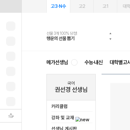
고3·N수
고2
고1
대
선물 3개 100% 당첨!
선물 100% 증정!
여름방학 스터디 캐시백
2027 러셀 단과
스마트러닝앱
메가패스
메가패스 수강생 무료혜택!
사회공헌 캠페인
행운의 선물 뽑기
메가스터디 X 올리브
메가런 썸머스쿨
강사 공개선발
설문 EVENT
3일 무료 체험권
메가클럽 멤버십
희망이룸 메가나눔
영
메가선생님
수능·내신
대학별고
국어
권선경 선생님
커리큘럼
TOP
강좌 및 교재
선생님 게시판