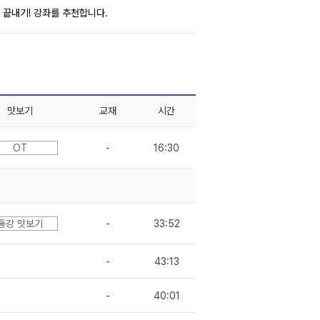
끝내기! 강좌를 추천합니다.
맛보기
교재
시간
OT
-
16:30
통강 맛보기
-
33:52
-
43:13
-
40:01