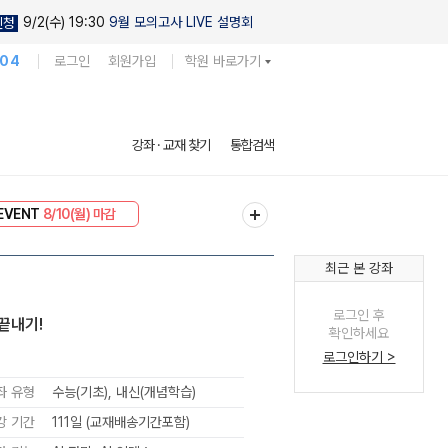
9/2(수) 19:30
9월 모의고사 LIVE 설명회
신청
104
로그인
회원가입
학원 바로가기
강좌 · 교재 찾기
통합검색
리미엄 30
8/10(월) 마감
EVENT
8/10(월) 마감
최근 본 강좌
로그인 후
 끝내기!
확인하세요
로그인하기 >
좌 유형
수능(기초), 내신(개념학습)
강 기간
111일 (교재배송기간포함)