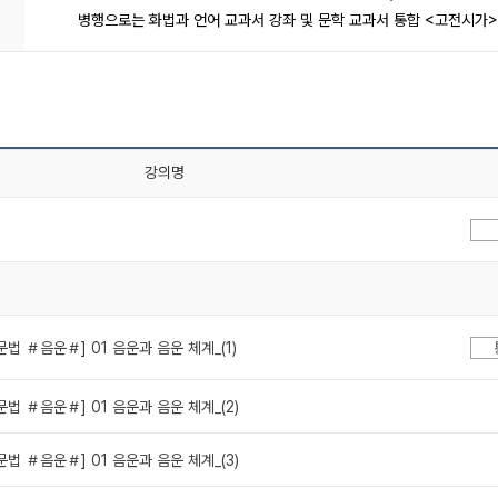
병행으로는 화법과 언어 교과서 강좌 및 문학 교과서 통합 <고전시가> 
강의명
문법 ＃음운＃] 01 음운과 음운 체계_(1)
문법 ＃음운＃] 01 음운과 음운 체계_(2)
문법 ＃음운＃] 01 음운과 음운 체계_(3)