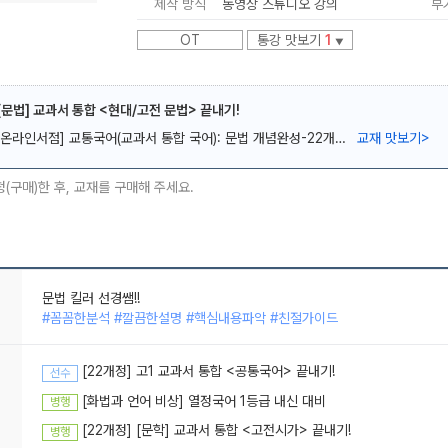
제작 방식
동영상 스튜디오 강의
부
OT
통강 맛보기
1
▼
 [문법] 교과서 통합 <현대/고전 문법> 끝내기!
[온라인서점] 교통국어(교과서 통합 국어): 문법 개념완성-22개정 (2026년)
교재 맛보기
>
메가스터디
청(구매)한 후, 교재를 구매해 주세요.
문법 킬러 선경쌤!!
#꼼꼼한분석 #깔끔한설명 #핵심내용파악 #친절가이드
나만 들을거야!! 선경쌤 감사해요
#꼼꼼한분석 #깔끔한설명 #핵심내용파악 #실전력향상
[22개정] 고1 교과서 통합 <공통국어> 끝내기!
선수
#깔끔한설명 #핵심내용파악 #출제포인트 #수능기초학습
[화법과 언어 비상] 열정국어 1등급 내신 대비
병행
[22개정] [문학] 교과서 통합 <고전시가> 끝내기!
병행