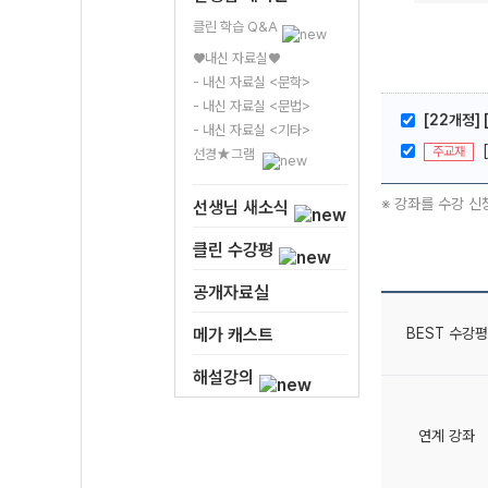
클린 학습 Q&A
♥내신 자료실♥
- 내신 자료실 <문학>
- 내신 자료실 <문법>
[22개정]
- 내신 자료실 <기타>
주교재
선경★그램
※ 강좌를 수강 신
선생님 새소식
클린 수강평
공개자료실
BEST 수강평
메가 캐스트
해설강의
연계 강좌