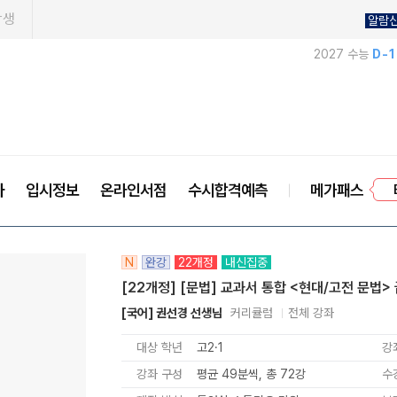
학생
알람
2027 수능
D-
프
사
입시정보
온라인서점
수시합격예측
메가패스
N
완강
22개정
내신집중
[22개정] [문법] 교과서 통합 <현대/고전 문법>
[국어] 권선경 선생님
커리큘럼
전체 강좌
대상 학년
고2·1
강
강좌 구성
평균 49분씩, 총 72강
수