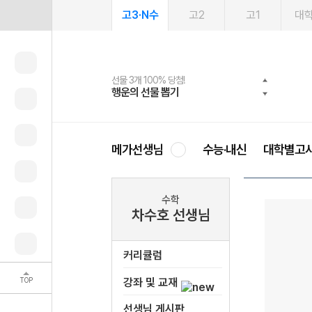
고3·N수
고2
고1
대
선물 3개 100% 당첨!
선물 100% 증정!
여름방학 스터디 캐시백
2027 러셀 단과
스마트러닝앱
메가패스
메가패스 수강생 무료혜택!
사회공헌 캠페인
행운의 선물 뽑기
메가스터디 X 올리브
메가런 썸머스쿨
강사 공개선발
설문 EVENT
3일 무료 체험권
메가클럽 멤버십
희망이룸 메가나눔
영
메가선생님
수능·내신
대학별고
수학
차수호 선생님
커리큘럼
TOP
강좌 및 교재
선생님 게시판