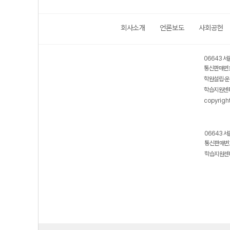
회사소개
언론보도
사회공헌
보호 관리체계 ISMS 인증획득
인터넷 저작권 지킴이 - 클린사이트
06643 서
통신판매번호
학원설립·운
학습지원센터
copyrigh
06643 서
통신판매번호
학습지원센터